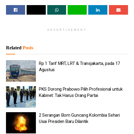
Menurut mereka, sejumlah materi yang dimuat dalam revisi
tersebut justru bertentangan dengan semangat reformasi
kepolisian yang selama ini diperjuangkan.
ADVERTISEMENT
Baca
Juga
Related
Posts
Rp 1 Tarif MRT, LRT & Transjakarta, pada 17 Agustus
PKS Dorong Prabowo Pilih Profesional untuk Kabinet:
Rp 1 Tarif MRT, LRT & Transjakarta, pada 17
Tak Harus Orang Partai
Agustus
2 Serangan Bom Guncang Kolombia Sehari Usai
Presiden Baru Dilantik
PKS Dorong Prabowo Pilih Profesional untuk
Kabinet: Tak Harus Orang Partai
Pertamina Patra Niaga Lestarikan Warisan Kuliner
Nusantara
2 Serangan Bom Guncang Kolombia Sehari
Seskab Teddy: 43.000 Anak Jalanan Kini di Sekolah
Usai Presiden Baru Dilantik
Rakyat
Pertamina Lampaui Target Pengurangan Emisi Tembus