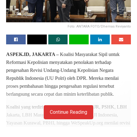
Foto: ANTARA FOTO/Dhemas Reviyanto
ASPEK.ID, JAKARTA –
Koalisi Masyarakat Sipil untuk
Reformasi Kepolisian menyatakan penolakan terhadap
pengesahan Revisi Undang-Undang Kepolisian Negara
Republik Indonesia (UU Polri) oleh DPR. Mereka menilai
proses pembahasan hingga pengesahan regulasi tersebut
berlangsung secara cepat dan minim keterlibatan publik.
Koalisi yang terdiri dari KontraS, YLBHI, ICJR, PSHK, LBH
Continue Reading
Jakarta, LBH Masyarakat, SAFEnet, ICW, AJI Indonesia,
Yayasan Kurawal, PBHI, hingga WeSpeakUp.org menilai revisi
UU Polri disusun tanpa partisipasi masyarakat yang memadai.