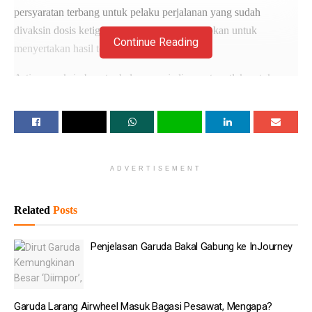
persyaratan terbang untuk pelaku perjalanan yang sudah
divaksin dosis ketiga dan kedua tidak diwajibkan untuk
Continue Reading
menyertakan hasil tes Covid-19.
Artinya, vaksin booster belum menjadi syarat mutlak untuk
melakukan penerbangan dengan dua maskapai tersebut. Bagi
yang sudah divaksin minimal dosis kedua, maka masih bisa
terbang dengan dua maskapai tersebut tanpa hasil tes Covid-19.
Baca
Juga
ADVERTISEMENT
Catat ini Penulisan HUT RI yang Benar
Related
Posts
BRIN Ajukan Tambahan Dana Riset Rp 1 Triliun
Penjelasan Garuda Bakal Gabung ke InJourney
Menkes Audit Dugaan Nakes Hina Pasien BPJS
BPS: Tingkat Kepuasan Jemaah Haji Indonesia 2026
Tertinggi Sejak 2019
Garuda Larang Airwheel Masuk Bagasi Pesawat, Mengapa?