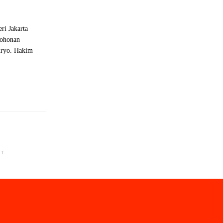
i Jakarta
mohonan
uryo. Hakim
NT