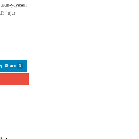
ayasan-yayasan
P,” ujar
Share
3