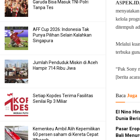
Garuda Bisa Masuk TNI-Polri
ASPEK.ID
Tanpa Tes
menyatakan 
kelola prog
ditempuh ada
AFF Cup 2026: Indonesia Tak
Punya Pilihan Selain Kalahkan
Singapura
Melalui kua
terbuka gun
Jumlah Penduduk Miskin di Aceh
Hampir 714 Ribu Jiwa
“Pak Sony m
[berita acar
Baca
Juga
Setiap Kopdes Terima Fasilitas
Senilai Rp 3 Miliar
El Nino Hi
Dunia Beri
Pasar Erop
Kemenkeu Ambil Alih Kepemilikan
60 persen saham di Kereta Cepat
Bali Menu