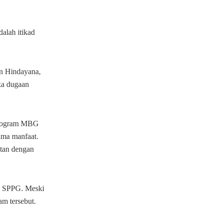
alah itikad
n Hindayana,
ka dugaan
 program MBG
rima manfaat.
atan dengan
ra SPPG. Meski
am tersebut.