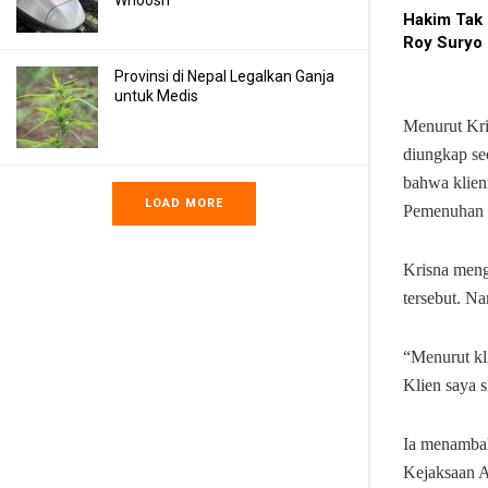
Whoosh
Hakim Tak 
Roy Suryo
Provinsi di Nepal Legalkan Ganja
untuk Medis
Menurut Kri
diungkap se
bahwa klienn
LOAD MORE
Pemenuhan 
Krisna meng
tersebut. N
“Menurut kli
Klien saya 
Ia menambah
Kejaksaan A