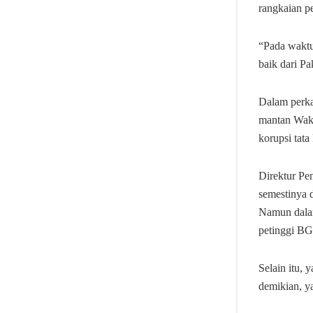
rangkaian pe
“Pada waktun
baik dari Pa
Dalam perka
mantan Waki
korupsi tat
Direktur Pe
semestinya d
Namun dalam
petinggi B
Selain itu,
demikian, y