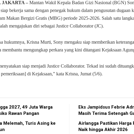
, JAKARTA –
Mantan Wakil Kepala Badan Gizi Nasional (BGN) Son
siap bekerja sama dengan penegak hukum dalam pengusutan dugaan ko
ram Makan Bergizi Gratis (MBG) periode 2025-2026. Salah satu langk
lah mengajukan diri sebagai Justice Collaborator (JC).
sa hukumnya, Krisna Murti, Sony mengaku siap memberikan keteranga
a membantu mengungkap perkara yang kini ditangani Kejaksaan Agung
enyatakan siap menjadi Justice Collaborator. Tekad ini sudah dituan
a pemeriksaan] di Kejaksaan,” kata Krisna, Jumat (5/6).
ngga 2027, 49 Juta Warga
Eks Jampidsus Febrie Adr
siko Rawan Pangan
Masih Terima Setengah Ga
a Melemah, Turis Asing ke
Airlangga Pastikan Harga P
run
Naik hingga Akhir 2026