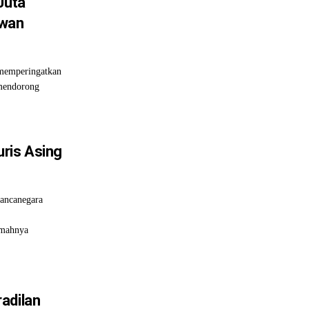
Juta
awan
memperingatkan
 mendorong
ris Asing
ancanegara
emahnya
adilan