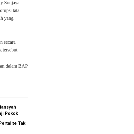
y Sonjaya
rupsi tata
ah yang
n secara
 tersebut.
gkan dalam BAP
iansyah
ji Pokok
ertalite Tak