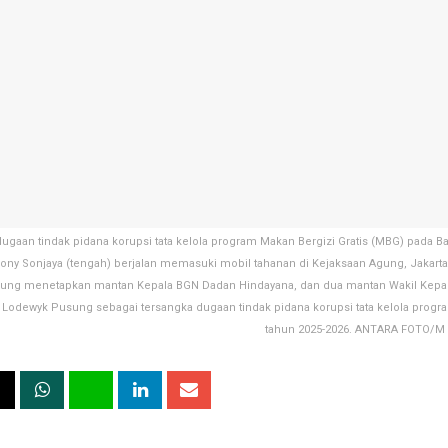
ugaan tindak pidana korupsi tata kelola program Makan Bergizi Gratis (MBG) pada Ba
ony Sonjaya (tengah) berjalan memasuki mobil tahanan di Kejaksaan Agung, Jakarta,
ung menetapkan mantan Kepala BGN Dadan Hindayana, dan dua mantan Wakil Kepal
 Lodewyk Pusung sebagai tersangka dugaan tindak pidana korupsi tata kelola pro
tahun 2025-2026. ANTARA FOTO/M R