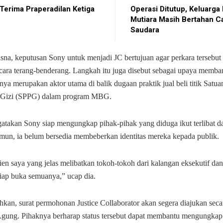
Terima Praperadilan Ketiga
Operasi Ditutup, Keluarg
Mutiara Masih Bertahan C
Saudara
sna, keputusan Sony untuk menjadi JC bertujuan agar perkara tersebut
cara terang-benderang. Langkah itu juga disebut sebagai upaya memba
ya merupakan aktor utama di balik dugaan praktik jual beli titik Satu
Gizi (SPPG) dalam program MBG.
atakan Sony siap mengungkap pihak-pihak yang diduga ikut terlibat d
amun, ia belum bersedia membeberkan identitas mereka kepada publik.
en saya yang jelas melibatkan tokoh-tokoh dari kalangan eksekutif dan l
siap buka semuanya,” ucap dia.
kan, surat permohonan Justice Collaborator akan segera diajukan seca
gung. Pihaknya berharap status tersebut dapat membantu mengungkap