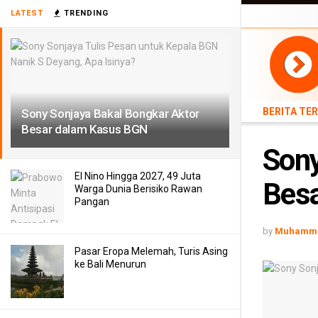
BERITA TERB
LATEST
TRENDING
TEKNOLOGI
BERITA TE
Sony Sonjaya Bakal Bongkar Aktor
Besar dalam Kasus BGN
Sony
El Nino Hingga 2027, 49 Juta
Bes
Warga Dunia Berisiko Rawan
Pangan
by
Muhamma
Pasar Eropa Melemah, Turis Asing
ke Bali Menurun