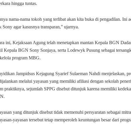
rkara hingga tuntas.
ya nama-nama tokoh yang terlibat akan kita buka di pengadilan. Ini ad
k Sony agar kasusnya transparan,” ujarnya.
ra ini, Kejaksaan Agung telah menetapkan mantan Kepala BGN Dada
l Kepala BGN Sony Sonjaya, serta Lodewyk Pusung sebagai tersang
a kelola program MBG.
nyidikan Jampidsus Kejagung Syarief Sulaeman Nahdi menjelaskan,
ijalankan melalui yayasan yang memiliki afiliasi dengan sekolah pene
 praktiknya, sejumlah SPPG disebut ditunjuk karena memiliki kedek
GN.
 yayasan yang ditunjuk disebut tidak memenuhi persyaratan sebagai mit
ayasan-yayasan tersebut tetap memperoleh keuntungan besar dari progr