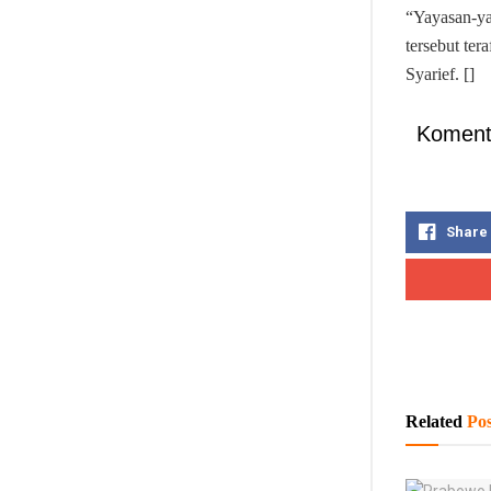
“Yayasan-ya
tersebut ter
Syarief. []
Koment
Share
Related
Pos