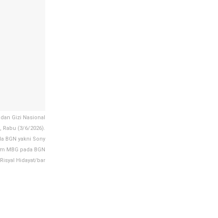
dan Gizi Nasional
 Rabu (3/6/2026).
a BGN yakni Sony
gram MBG pada BGN
isyal Hidayat/bar