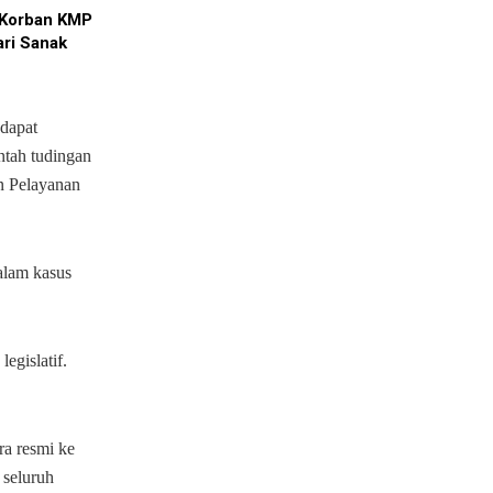
a Korban KMP
ari Sanak
 dapat
ntah tudingan
an Pelayanan
alam kasus
egislatif.
ra resmi ke
 seluruh