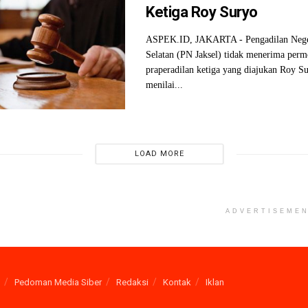
Ketiga Roy Suryo
ASPEK.ID, JAKARTA - Pengadilan Neger
Selatan (PN Jaksel) tidak menerima per
praperadilan ketiga yang diajukan Roy S
menilai...
LOAD MORE
ADVERTISEME
Pedoman Media Siber
Redaksi
Kontak
Iklan