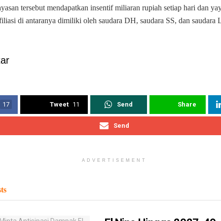
yasan tersebut mendapatkan insentif miliaran rupiah setiap hari dan y
afiliasi di antaranya dimiliki oleh saudara DH, saudara SS, dan saudara L
ar
17
Tweet
11
Send
Share
Send
ADVERTISEMENT
ts