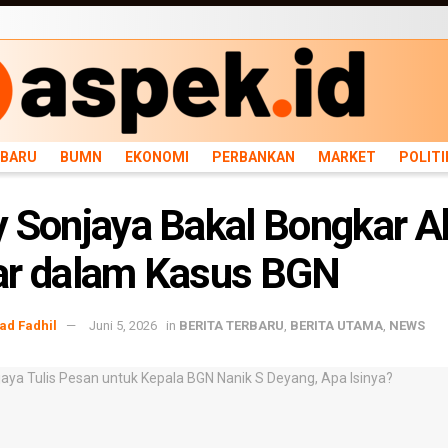
ARU
BUMN
EKONOMI
PERBANKAN
MARKET
POLITIK
NEWS
INFRASTRU
RBARU
BUMN
EKONOMI
PERBANKAN
MARKET
POLITI
 Sonjaya Bakal Bongkar A
ar dalam Kasus BGN
d Fadhil
Juni 5, 2026
in
BERITA TERBARU
,
BERITA UTAMA
,
NEWS