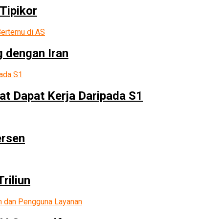
Tipikor
g dengan Iran
at Dapat Kerja Daripada S1
ersen
riliun