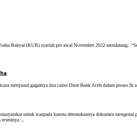
Usaha Rakyat (KUR) syariah per awal November 2022 mendatang. “Set
aha
ra menyusul gagalnya dua calon Dirut Bank Aceh dalam proses fit and
syarakat untuk waspada karena ditemukannya dokumen mengenai per
resminya ...