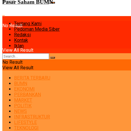
Pasar Saham BUMN
Tentang Kami
No Result
Pedoman Media Siber
Redaksi
Kontak
Iklan
View All Result
No Result
View All Result
BERITA TERBARU
BUMN
EKONOMI
PERBANKAN
MARKET
POLITIK
NEWS
INFRASTRUKTUR
LIFESTYLE
TEKNOLOGI