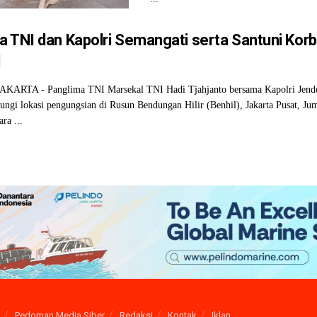
a TNI dan Kapolri Semangati serta Santuni Korb
l
KARTA - Panglima TNI Marsekal TNI Hadi Tjahjanto bersama Kapolri Jende
ngi lokasi pengungsian di Rusun Bendungan Hilir (Benhil), Jakarta Pusat, Jum
ara ...
Pedoman Media Siber
Redaksi
Kontak
Iklan