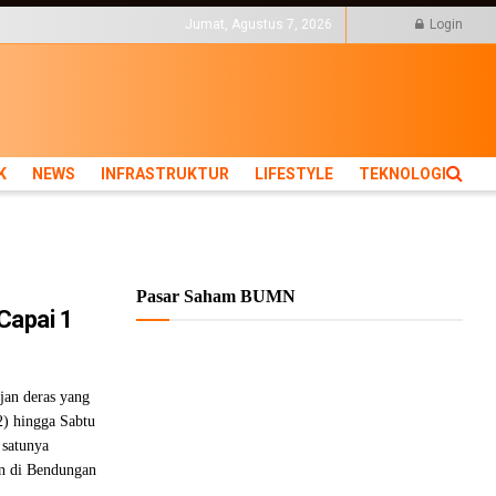
KTUR
LIFESTYLE
Jumat, Agustus 7, 2026
Login
K
NEWS
INFRASTRUKTUR
LIFESTYLE
TEKNOLOGI
Pasar Saham BUMN
 Capai 1
an deras yang
2) hingga Sabtu
 satunya
n di Bendungan