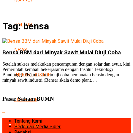
Tag:
bensa
POLITIK
NEWS
Bensa BBM dari Minyak Sawit Mulai Diuji Coba
Setelah sukses melakukan pencampuran dengan solar dan avtur, kini
Pemerintah kembali bekerjasama dengan Institut Teknologi
INFRASTRUKTUR
Bandung (ITB) melakukan uji coba pembuatan bensin dengan
minyak sawit industri (Bensa) skala demo plant. ...
Pasar Saham BUMN
LIFESTYLE
Tentang Kami
TEKNOLOGI
Pedoman Media Siber
Redaksi