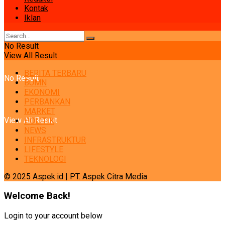
Kontak
Iklan
No Result
View All Result
BERITA TERBARU
No Result
BUMN
EKONOMI
PERBANKAN
MARKET
View All Result
POLITIK
NEWS
INFRASTRUKTUR
LIFESTYLE
TEKNOLOGI
© 2025 Aspek.id | PT. Aspek Citra Media
Welcome Back!
Login to your account below