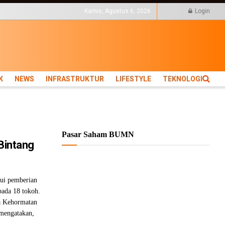
KTUR
LIFESTYLE
Kamis, Agustus 6, 2026
Login
K
NEWS
INFRASTRUKTUR
LIFESTYLE
TEKNOLOGI
Pasar Saham BUMN
 Bintang
ui pemberian
pada 18 tokoh.
a Kehormatan
mengatakan,