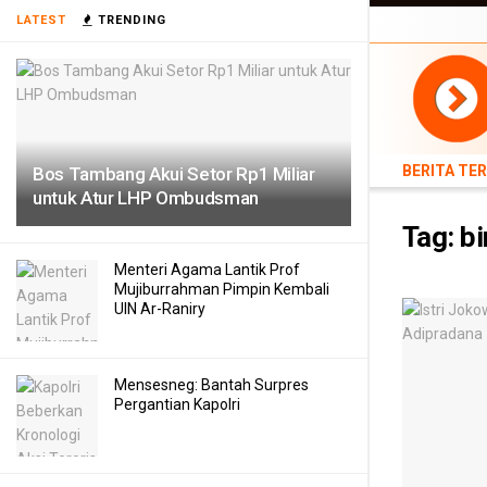
BERITA TERB
LATEST
TRENDING
TEKNOLOGI
BERITA TE
Bos Tambang Akui Setor Rp1 Miliar
untuk Atur LHP Ombudsman
Tag:
bi
Menteri Agama Lantik Prof
Mujiburrahman Pimpin Kembali
UIN Ar-Raniry
Mensesneg: Bantah Surpres
Pergantian Kapolri