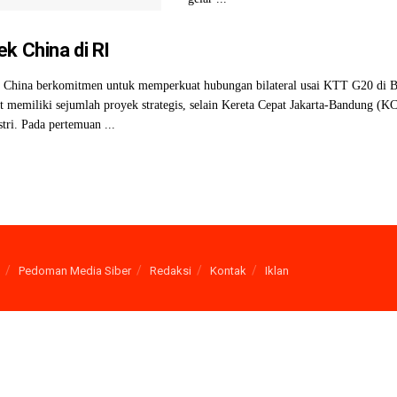
k China di RI
n China berkomitmen untuk memperkuat hubungan bilateral usai KTT G20 di B
at memiliki sejumlah proyek strategis, selain Kereta Cepat Jakarta-Bandung (K
tri. Pada pertemuan ...
Pedoman Media Siber
Redaksi
Kontak
Iklan