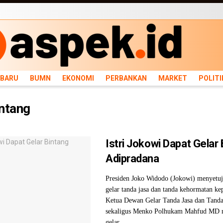
ARU
BUMN
EKONOMI
PERBANKAN
MARKET
POLITIK
NEWS
INFRASTRU
RBARU
BUMN
EKONOMI
PERBANKAN
MARKET
POLITI
ntang
Istri Jokowi Dapat Gelar
Adipradana
Presiden Joko Widodo (Jokowi) menyetuj
gelar tanda jasa dan tanda kehormatan ke
Ketua Dewan Gelar Tanda Jasa dan Tand
sekaligus Menko Polhukam Mahfud MD 
gelar ...