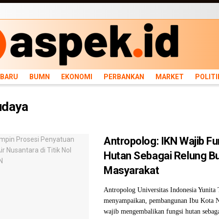
ARU
BUMN
EKONOMI
PERBANKAN
MARKET
POLITIK
NEWS
INFRASTRU
RBARU
BUMN
EKONOMI
PERBANKAN
MARKET
POLITI
udaya
Antropolog: IKN Wajib F
Hutan Sebagai Relung B
Masyarakat
Antropolog Universitas Indonesia Yunita
menyampaikan, pembangunan Ibu Kota N
wajib mengembalikan fungsi hutan sebag