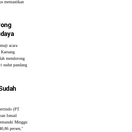
rus memastikan
rong
udaya
uji acara
i Kaesang
elah mendorong
ri sudut pandang
 Sudah
ertindo (PT
man Ismail
Memasuki Minggu
40,86 persen,"