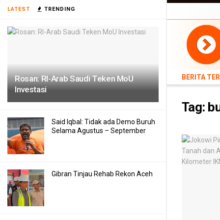
BERITA TERB
LATEST
TRENDING
TEKNOLOGI
BERITA TE
Rosan: RI-Arab Saudi Teken MoU
Investasi
Tag:
b
Said Iqbal: Tidak ada Demo Buruh
Selama Agustus – September
Gibran Tinjau Rehab Rekon Aceh