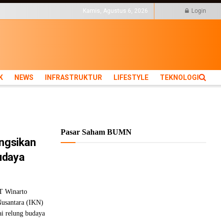
KTUR
LIFESTYLE
Kamis, Agustus 6, 2026
Login
K
NEWS
INFRASTRUKTUR
LIFESTYLE
TEKNOLOGI
Pasar Saham BUMN
ungsikan
udaya
 T Winarto
usantara (IKN)
ai relung budaya