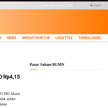
KTUR
LIFESTYLE
TEKNOLOGI
Sabtu, Agustus 8, 2026
Login
K
NEWS
INFRASTRUKTUR
LIFESTYLE
TEKNOLOGI
Pasar Saham BUMN
D Rp4,15
D DKI Jakarta
idak sedikit
dalam