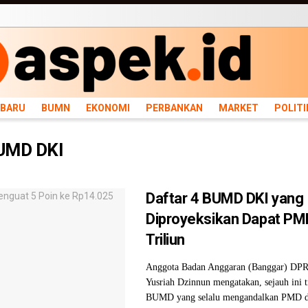
ARU
BUMN
EKONOMI
PERBANKAN
MARKET
POLITIK
NEWS
INFRASTRU
RBARU
BUMN
EKONOMI
PERBANKAN
MARKET
POLITI
UMD DKI
Daftar 4 BUMD DKI yang
Diproyeksikan Dapat PM
Triliun
Anggota Badan Anggaran (Banggar) DPR
Yusriah Dzinnun mengatakan, sejauh ini t
BUMD yang selalu mengandalkan PMD 