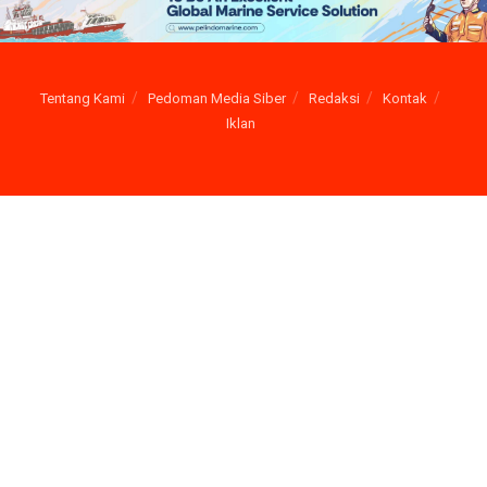
Tentang Kami
Pedoman Media Siber
Redaksi
Kontak
Iklan