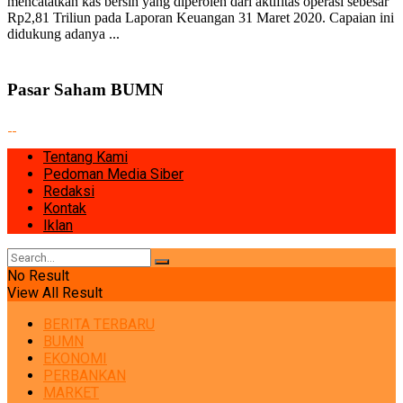
mencatatkan kas bersih yang diperoleh dari aktifitas operasi sebesar
Rp2,81 Triliun pada Laporan Keuangan 31 Maret 2020. Capaian ini
didukung adanya ...
View All Result
Pasar Saham BUMN
Tentang Kami
Pedoman Media Siber
Redaksi
Kontak
Iklan
No Result
View All Result
BERITA TERBARU
BUMN
EKONOMI
PERBANKAN
MARKET