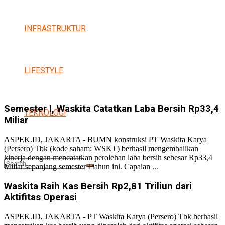
INFRASTRUKTUR
LIFESTYLE
Semester I, Waskita Catatkan Laba Bersih Rp33,4
TEKNOLOGI
Miliar
ASPEK.ID, JAKARTA - BUMN konstruksi PT Waskita Karya
(Persero) Tbk (kode saham: WSKT) berhasil mengembalikan
kinerja dengan mencatatkan perolehan laba bersih sebesar Rp33,4
Miliar sepanjang semester I tahun ini. Capaian ...
Waskita Raih Kas Bersih Rp2,81 Triliun dari
Aktifitas Operasi
No Result
ASPEK.ID, JAKARTA - PT Waskita Karya (Persero) Tbk berhasil