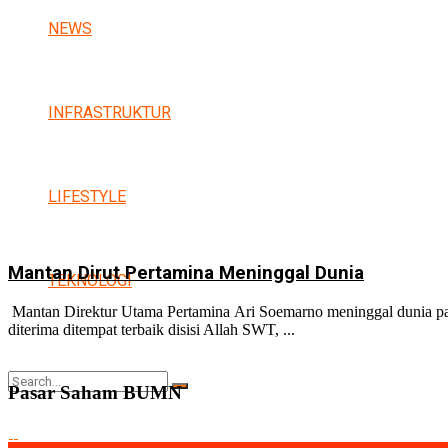
NEWS
INFRASTRUKTUR
LIFESTYLE
Mantan Dirut Pertamina Meninggal Dunia
TEKNOLOGI
Mantan Direktur Utama Pertamina Ari Soemarno meninggal dunia pa
diterima ditempat terbaik disisi Allah SWT, ...
Pasar Saham BUMN