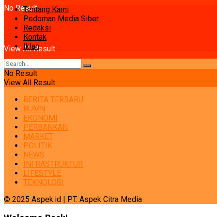
No Result
Tentang Kami
Pedoman Media Siber
Redaksi
Kontak
Iklan
View All Result
No Result
View All Result
BERITA TERBARU
BUMN
EKONOMI
PERBANKAN
MARKET
POLITIK
NEWS
INFRASTRUKTUR
LIFESTYLE
TEKNOLOGI
© 2025 Aspek.id | PT. Aspek Citra Media