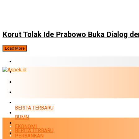
Korut Tolak Ide Prabowo Buka Dialog de
Load More
BERITA TERBARU
BUMN
EKONOMI
PERBANKAN
MARKET
BERITA TERBARU
POLITIK
BUMN
NEWS
EKONOMI
BERITA TERBARU
INFRASTRUKTUR
PERBANKAN