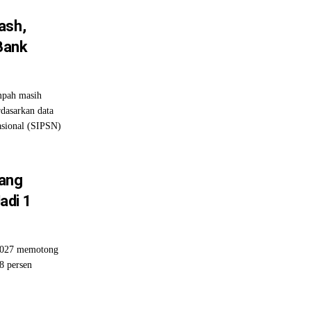
ash,
Bank
pah masih
rdasarkan data
asional (SIPSN)
pang
adi 1
 2027 memotong
8 persen