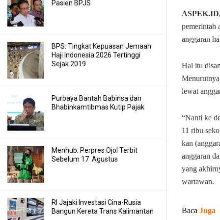
Pasien BPJS
ASPEK.ID
pemerintah 
anggaran has
BPS: Tingkat Kepuasan Jemaah
Haji Indonesia 2026 Tertinggi
Sejak 2019
Hal itu dis
Menurutnya,
lewat angga
Purbaya Bantah Babinsa dan
Bhabinkamtibmas Kutip Pajak
“Nanti ke d
11 ribu sek
kan (anggar
Menhub: Perpres Ojol Terbit
anggaran dar
Sebelum 17 Agustus
yang akhirn
wartawan.
RI Jajaki Investasi Cina-Rusia
Baca
Juga
Bangun Kereta Trans Kalimantan