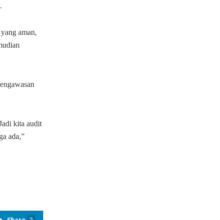
.
s yang aman,
mudian
 pengawasan
adi kita audit
ga ada,”
Share
2