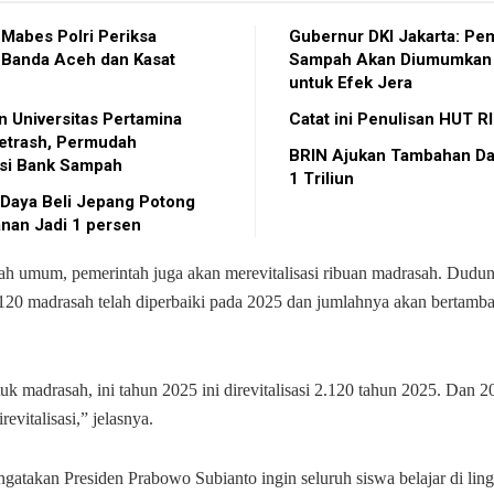
Mabes Polri Periksa
Gubernur DKI Jakarta: P
 Banda Aceh dan Kasat
Sampah Akan Diumumkan 
untuk Efek Jera
n Universitas Pertamina
Catat ini Penulisan HUT R
etrash, Permudah
BRIN Ajukan Tambahan Da
asi Bank Sampah
1 Triliun
Daya Beli Jepang Potong
nan Jadi 1 persen
lah umum, pemerintah juga akan merevitalisasi ribuan madrasah. Dud
120 madrasah telah diperbaiki pada 2025 dan jumlahnya akan bertamb
uk madrasah, ini tahun 2025 ini direvitalisasi 2.120 tahun 2025. Dan 2
revitalisasi,” jelasnya.
atakan Presiden Prabowo Subianto ingin seluruh siswa belajar di li