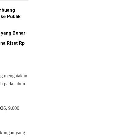
embuang
ke Publik
I yang Benar
na Riset Rp
ung mengatakan
ah pada tahun
026, 9.000
ngkungan yang