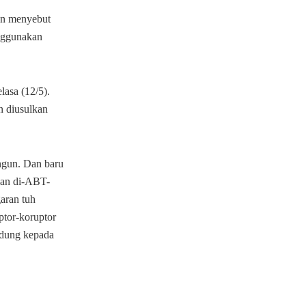
an menyebut
enggunakan
asa (12/5).
n diusulkan
angun. Dan baru
akan di-ABT-
aran tuh
ptor-koruptor
udung kepada