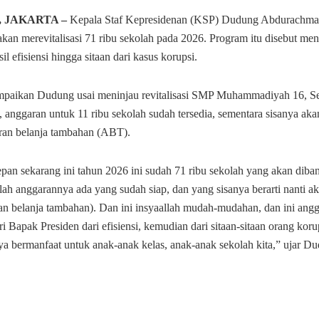
, JAKARTA –
Kepala Staf Kepresidenan (KSP) Dudung Abdurachm
akan merevitalisasi 71 ribu sekolah pada 2026. Program itu disebut m
il efisiensi hingga sitaan dari kasus korupsi.
ampaikan Dudung usai meninjau revitalisasi SMP Muhammadiyah 16, Sel
 anggaran untuk 11 ribu sekolah sudah tersedia, sementara sisanya aka
ran belanja tambahan (ABT).
epan sekarang ini tahun 2026 ini sudah 71 ribu sekolah yang akan dib
olah anggarannya ada yang sudah siap, dan yang sisanya berarti nanti 
an belanja tambahan). Dan ini insyaallah mudah-mudahan, dan ini angg
i Bapak Presiden dari efisiensi, kemudian dari sitaan-sitaan orang koru
ya bermanfaat untuk anak-anak kelas, anak-anak sekolah kita,” ujar D