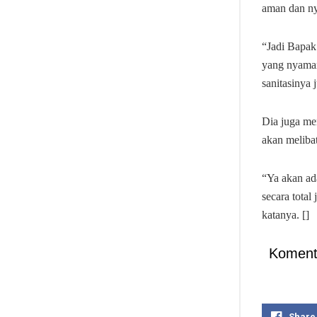
aman dan ny
“Jadi Bapak
yang nyaman
sanitasinya 
Dia juga me
akan meliba
“Ya akan ada
secara tota
katanya. []
Koment
Share