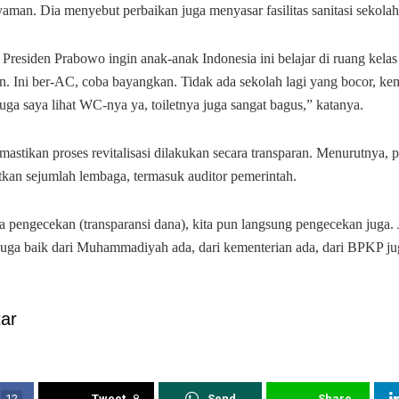
aman. Dia menyebut perbaikan juga menyasar fasilitas sanitasi sekolah
 Presiden Prabowo ingin anak-anak Indonesia ini belajar di ruang kela
. Ini ber-AC, coba bayangkan. Tidak ada sekolah lagi yang bocor, ke
juga saya lihat WC-nya ya, toiletnya juga sangat bagus,” katanya.
mastikan proses revitalisasi dilakukan secara transparan. Menurutnya,
tkan sejumlah lembaga, termasuk auditor pemerintah.
 pengecekan (transparansi dana), kita pun langsung pengecekan juga. J
l juga baik dari Muhammadiyah ada, dari kementerian ada, dari BPKP ju
ar
12
Tweet
8
Send
Share