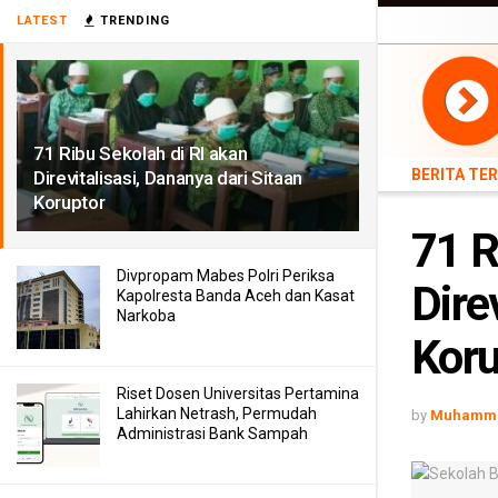
BERITA TERB
LATEST
TRENDING
TEKNOLOGI
71 Ribu Sekolah di RI akan
BERITA TE
Direvitalisasi, Dananya dari Sitaan
Koruptor
71 R
Divpropam Mabes Polri Periksa
Dire
Kapolresta Banda Aceh dan Kasat
Narkoba
Koru
Riset Dosen Universitas Pertamina
Lahirkan Netrash, Permudah
by
Muhamma
Administrasi Bank Sampah