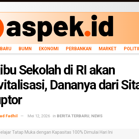
ARU
BUMN
EKONOMI
PERBANKAN
MARKET
POLITIK
NEWS
INFRASTRU
RBARU
BUMN
EKONOMI
PERBANKAN
MARKET
POLITI
ibu Sekolah di RI akan
vitalisasi, Dananya dari Si
ptor
d Fadhil
Mei 12, 2026
in
BERITA TERBARU
,
NEWS