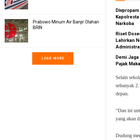
Divpropam 
Kapolresta
Prabowo Minum Air Banjir Olahan
Narkoba
BRIN
Riset Dose
Lahirkan N
Administr
Demi Jaga 
LOAD MORE
Pajak Maka
Selain seko
sebanyak 2.
depan.
“Dan ini unt
yang akan di
Dudung meng