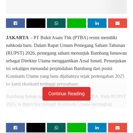
JAKARTA
– PT Bukit Asam Tbk (PTBA) resmi memiliki
nahkoda baru. Dalam Rapat Umum Pemegang Saham Tahunan
(RUPST) 2026, pemegang saham menunjuk Bambang Ismawan
sebagai Direktur Utama menggantikan Arsal Ismail. Penunjukan
ini sekaligus menandai perpindahan Bambang dari posisi
Komisaris Utama yang baru dijabatnya sejak pertengahan 2025
ke kursi eksekutif tertinggi perusahaan.
Continue Reading
Bambang bukan nama baru di lingkungan PTBA. Pada RUPST
2025, ia dipercaya menjadi Komisaris Utama merangkap
Komisaris Independen perusahaan. Setahun kemudian, ia
mendapatkan mandat yang lebih besar untuk memimpin
langsung transformasi dan operasional salah satu perusahaan