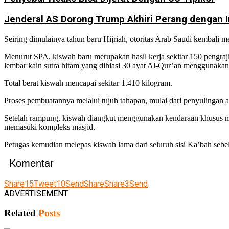
Jenderal AS Dorong Trump Akhiri Perang dengan I
Seiring dimulainya tahun baru Hijriah, otoritas Arab Saudi kembali m
Menurut SPA, kiswah baru merupakan hasil kerja sekitar 150 pengraj
lembar kain sutra hitam yang dihiasi 30 ayat Al-Qur’an menggunakan
Total berat kiswah mencapai sekitar 1.410 kilogram.
Proses pembuatannya melalui tujuh tahapan, mulai dari penyulingan ai
Setelah rampung, kiswah diangkut menggunakan kendaraan khusus me
memasuki kompleks masjid.
Petugas kemudian melepas kiswah lama dari seluruh sisi Ka’bah seb
Komentar
Share
15
Tweet
10
Send
Share
Share
3
Send
ADVERTISEMENT
Related
Posts