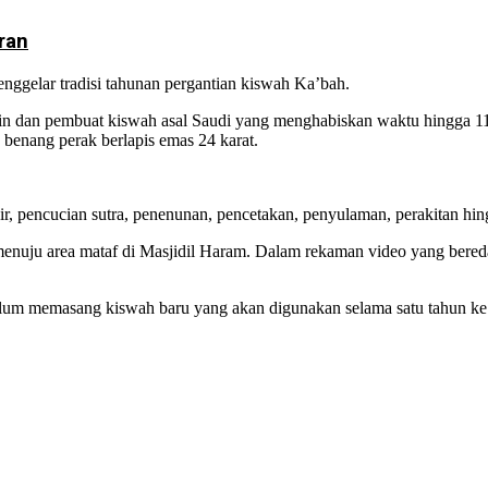
ran
enggelar tradisi tahunan pergantian kiswah Ka’bah.
in dan pembuat kiswah asal Saudi yang menghabiskan waktu hingga 11 
 benang perak berlapis emas 24 karat.
r, pencucian sutra, penenunan, pencetakan, penyulaman, perakitan hing
nuju area mataf di Masjidil Haram. Dalam rekaman video yang bereda
elum memasang kiswah baru yang akan digunakan selama satu tahun ke 