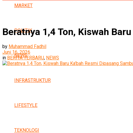
MARKET
Beratnya 1,4 Ton, Kiswah Bar
POLITIK
by
Muhammad Fadhil
Juni 16, 2026
NEWS
in
BERITA TERBARU
,
NEWS
INFRASTRUKTUR
LIFESTYLE
TEKNOLOGI