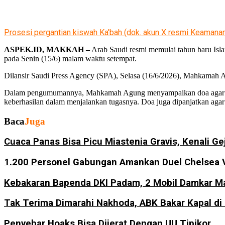
Prosesi pergantian kiswah Ka'bah (dok. akun X resmi Keaman
ASPEK.ID, MAKKAH –
Arab Saudi resmi memulai tahun baru Isl
pada Senin (15/6) malam waktu setempat.
Dilansir Saudi Press Agency (SPA), Selasa (16/6/2026), Mahkamah 
Dalam pengumumannya, Mahkamah Agung menyampaikan doa agar Pen
keberhasilan dalam menjalankan tugasnya. Doa juga dipanjatkan agar u
Baca
Juga
Cuaca Panas Bisa Picu Miastenia Gravis, Kenali Ge
1.200 Personel Gabungan Amankan Duel Chelsea 
Kebakaran Bapenda DKI Padam, 2 Mobil Damkar Ma
Tak Terima Dimarahi Nakhoda, ABK Bakar Kapal di
Penyebar Hoaks Bisa Dijerat Dengan UU Tipikor