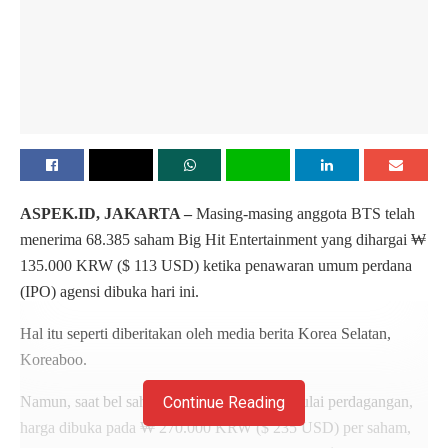
ASPEK.ID, JAKARTA –
Masing-masing anggota BTS telah
menerima 68.385 saham Big Hit Entertainment yang dihargai ₩
135.000 KRW ($ 113 USD) ketika penawaran umum perdana
(IPO) agensi dibuka hari ini.
Hal itu seperti diberitakan oleh media berita Korea Selatan,
Koreaboo.
Namun, saat bel saham berbunyi untuk memulai perdagangan,
Continue Reading
harga dibuka pada ₩ 270.000 KRW ($ 235 USD) per saham,