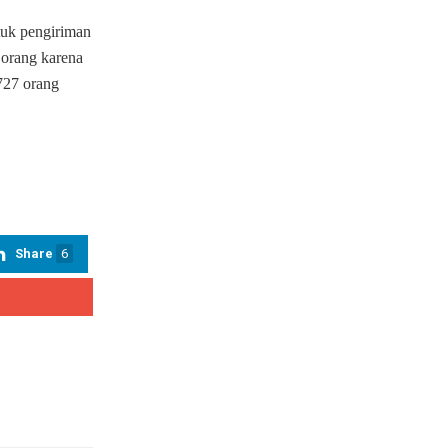
ntuk pengiriman
 orang karena
727 orang
Share
6