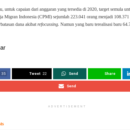
u, untuk capaian dari anggaran yang tersedia di 2020, target semula u
ja Migran Indonesia (CPMI) sejumlah 223.041 orang menjadi 108.371
rbatasan dana akibat
refocussing.
Namun yang baru terealisasi baru 64.
ar
35
Tweet
22
Send
Share
Send
ADVERTISEMENT
ts