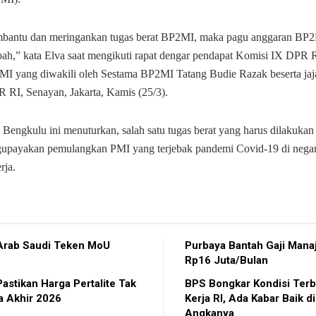
bantu dan meringankan tugas berat BP2MI, maka pagu anggaran BP2
bah,” kata Elva saat mengikuti rapat dengar pendapat Komisi IX DPR 
I yang diwakili oleh Sestama BP2MI Tatang Budie Razak beserta jaj
RI, Senayan, Jakarta, Kamis (25/3).
il Bengkulu ini menuturkan, salah satu tugas berat yang harus dilakuk
upayakan pemulangkan PMI yang terjebak pandemi Covid-19 di negar
rja.
Arab Saudi Teken MoU
Purbaya Bantah Gaji Mana
Rp16 Juta/Bulan
Pastikan Harga Pertalite Tak
BPS Bongkar Kondisi Terb
a Akhir 2026
Kerja RI, Ada Kabar Baik di
Angkanya