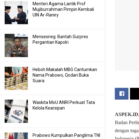
Menteri Agama Lantik Prof
Mujiburrahman Pimpin Kembali
UIN Ar-Raniry
Mensesneg: Bantah Surpres
Pergantian Kapolri
Heboh Makalah MBG Cantumkan
Nama Prabowo, Qodari Buka
Suara
Waskita MoU ANRI Perkuat Tata
Kelola Kearsipan
ASPEK.ID
Badan Perli
dengan tuga
Prabowo Kumpulkan Panglima TNI
Indonesia (