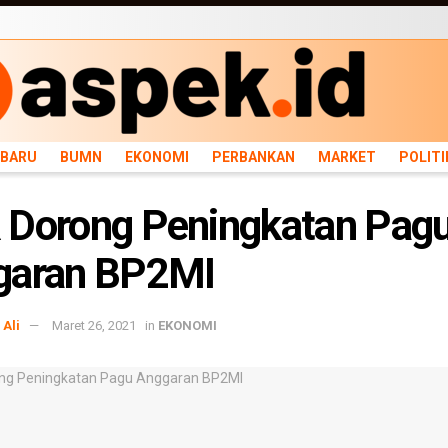
ARU
BUMN
EKONOMI
PERBANKAN
MARKET
POLITIK
NEWS
INFRASTRU
RBARU
BUMN
EKONOMI
PERBANKAN
MARKET
POLITI
 Dorong Peningkatan Pag
garan BP2MI
Ali
Maret 26, 2021
in
EKONOMI