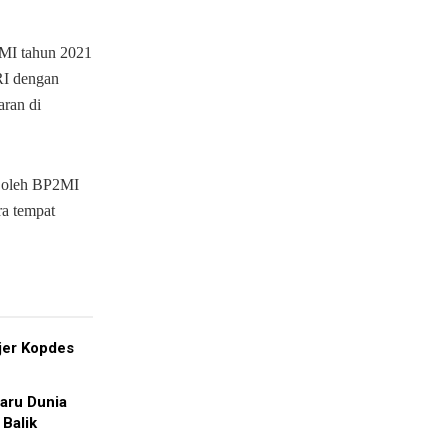
MI tahun 2021
RI dengan
aran di
an oleh BP2MI
a tempat
jer Kopdes
aru Dunia
 Balik