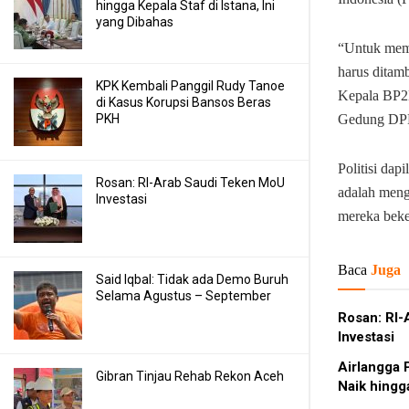
hingga Kepala Staf di Istana, Ini
yang Dibahas
“Untuk mem
harus ditam
KPK Kembali Panggil Rudy Tanoe
Kepala BP2M
di Kasus Korupsi Bansos Beras
PKH
Gedung DPR 
Politisi dap
Rosan: RI-Arab Saudi Teken MoU
adalah meng
Investasi
mereka beke
Baca
Juga
Said Iqbal: Tidak ada Demo Buruh
Selama Agustus – September
Rosan: RI-
Investasi
Airlangga 
Gibran Tinjau Rehab Rekon Aceh
Naik hingg