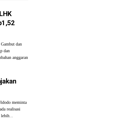
KLHK
p1,52
 Gambut dan
p dan
bahan anggaran
njakan
Widodo meminta
da realisasi
lebih...