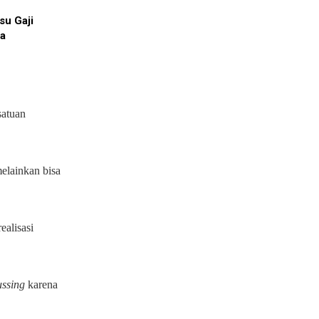
su Gaji
a
satuan
melainkan bisa
alisasi
ussing
karena