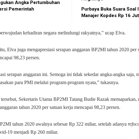
gukan Angka Pertumbuhan
ersi Pemerintah
Purbaya Buka Suara Soal I
Manajer Kopdes Rp 16 Jut
 perwujudan kehadiran negara melindungi rakyatnya,” ucap Elva.
itu, Elva juga mengapresiasi serapan anggaran BP2MI tahun 2020 per 
ncapai 98,23 persen.
asi serapan anggaran ini. Semoga ini tidak sekedar angka-angka saja, 
rasakan para PMI melalui program-program nyata,” tukasnya.
 tersebut, Sekretaris Utama BP2MI Tatang Budie Razak memaparkan, re
anggaran tahun 2020 per satuan kerja mencapai 98,23 persen.
2MI tahun 2020 awalnya sebesar Rp 322 miliar, setelah adanya
refoc
id-19 menjadi Rp 260 miliar.