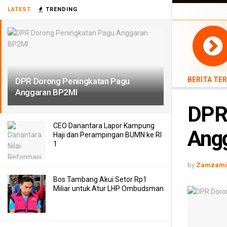
BERITA TERB
LATEST
TRENDING
TEKNOLOGI
BERITA TE
DPR Dorong Peningkatan Pagu
Anggaran BP2MI
DPR
CEO Danantara Lapor Kampung
Ang
Haji dan Perampingan BUMN ke RI
1
by
Zamzami 
Bos Tambang Akui Setor Rp1
Miliar untuk Atur LHP Ombudsman