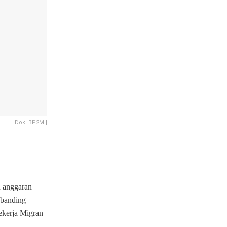
[Dok. BP2MI]
u anggaran
ebanding
ekerja Migran