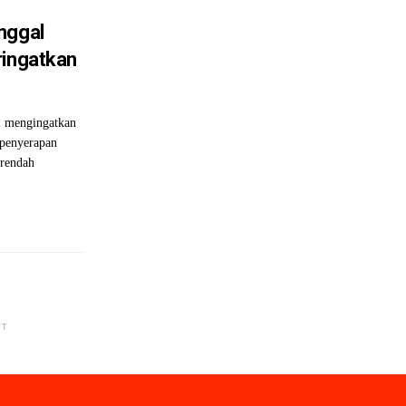
nggal
ringatkan
 mengingatkan
 penyerapan
 rendah
NT