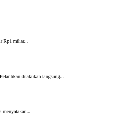
Rp1 miliar...
lantikan dilakukan langsung...
Ia menyatakan...