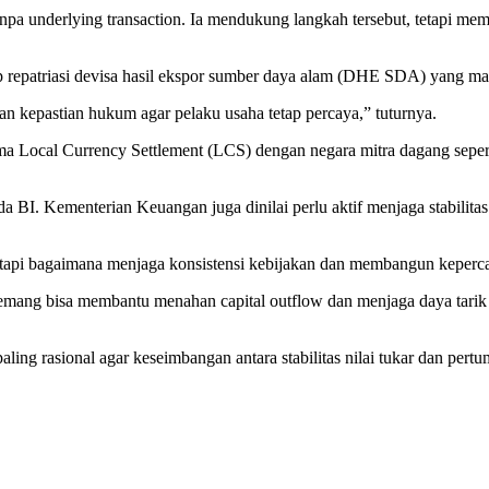
a underlying transaction. Ia mendukung langkah tersebut, tetapi memi
p repatriasi devisa hasil ekspor sumber daya alam (DHE SDA) yang mas
 kepastian hukum agar pelaku usaha tetap percaya,” tuturnya.
a Local Currency Settlement (LCS) dengan negara mitra dagang sepert
da BI. Kementerian Keuangan juga dinilai perlu aktif menjaga stabilita
 tetapi bagaimana menjaga konsistensi kebijakan dan membangun keperca
ng bisa membantu menahan capital outflow dan menjaga daya tarik as
ling rasional agar keseimbangan antara stabilitas nilai tukar dan pert