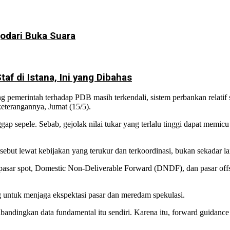
dari Buka Suara
f di Istana, Ini yang Dibahas
ng pemerintah terhadap PDB masih terkendali, sistem perbankan relati
eterangannya, Jumat (15/5).
p sepele. Sebab, gejolak nilai tukar yang terlalu tinggi dapat memicu 
sebut lewat kebijakan yang terukur dan terkoordinasi, bukan sekadar l
di pasar spot, Domestic Non-Deliverable Forward (DNDF), dan pasar off
g untuk menjaga ekspektasi pasar dan meredam spekulasi.
dibandingkan data fundamental itu sendiri. Karena itu, forward guidanc