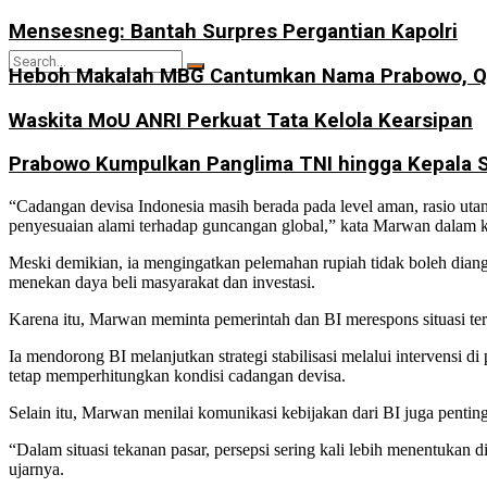
Mensesneg: Bantah Surpres Pergantian Kapolri
Heboh Makalah MBG Cantumkan Nama Prabowo, Qo
Waskita MoU ANRI Perkuat Tata Kelola Kearsipan
No Result
Prabowo Kumpulkan Panglima TNI hingga Kepala Sta
“Cadangan devisa Indonesia masih berada pada level aman, rasio uta
penyesuaian alami terhadap guncangan global,” kata Marwan dalam k
View All Result
Meski demikian, ia mengingatkan pelemahan rupiah tidak boleh diangga
menekan daya beli masyarakat dan investasi.
Karena itu, Marwan meminta pemerintah dan BI merespons situasi ter
Ia mendorong BI melanjutkan strategi stabilisasi melalui intervensi 
tetap memperhitungkan kondisi cadangan devisa.
Selain itu, Marwan menilai komunikasi kebijakan dari BI juga pentin
“Dalam situasi tekanan pasar, persepsi sering kali lebih menentukan 
ujarnya.