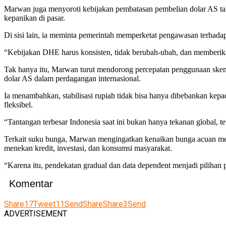
Marwan juga menyoroti kebijakan pembatasan pembelian dolar AS tanp
kepanikan di pasar.
Di sisi lain, ia meminta pemerintah memperketat pengawasan terhada
“Kebijakan DHE harus konsisten, tidak berubah-ubah, dan memberikan
Tak hanya itu, Marwan turut mendorong percepatan penggunaan skem
dolar AS dalam perdagangan internasional.
Ia menambahkan, stabilisasi rupiah tidak bisa hanya dibebankan kepa
fleksibel.
“Tantangan terbesar Indonesia saat ini bukan hanya tekanan global,
Terkait suku bunga, Marwan mengingatkan kenaikan bunga acuan mema
menekan kredit, investasi, dan konsumsi masyarakat.
“Karena itu, pendekatan gradual dan data dependent menjadi pilihan pa
Komentar
Share
17
Tweet
11
Send
Share
Share
3
Send
ADVERTISEMENT