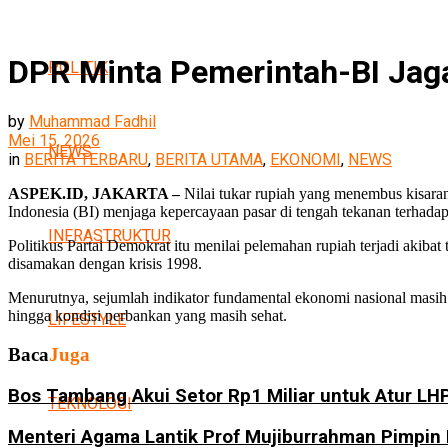
DPR Minta Pemerintah-BI Jag
POLITIK
by
Muhammad Fadhil
Mei 15, 2026
NEWS
in
BERITA TERBARU
,
BERITA UTAMA
,
EKONOMI
,
NEWS
ASPEK.ID, JAKARTA –
Nilai tukar rupiah yang menembus kisa
Indonesia (BI) menjaga kepercayaan pasar di tengah tekanan terhada
INFRASTRUKTUR
Politikus Partai Demokrat itu menilai pelemahan rupiah terjadi akiba
disamakan dengan krisis 1998.
Menurutnya, sejumlah indikator fundamental ekonomi nasional masih b
hingga kondisi perbankan yang masih sehat.
LIFESTYLE
Baca
Juga
Bos Tambang Akui Setor Rp1 Miliar untuk Atur 
TEKNOLOGI
Menteri Agama Lantik Prof Mujiburrahman Pimpin 