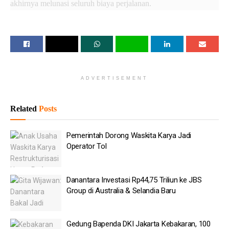
akhirnya melunasi seluruh biaya perjalanan.
“Dari pertemuan itu saya bayar DP Rp 7 juta. Terus kita lunasi
semuanya. Saya sudah lunasi pembayaran untuk tiga paket full
Ramadan Rp 35,9 juta, totalnya Rp 116 juta untuk tiga orang.
Itu tabungan saya selama menjadi honorer sejak 2010,” ujar
Sazli, Jumat (15/5).
ADVERTISEMENT
Baca
Juga
Related
Posts
Pemerintah Dorong Waskita Karya Jadi Operator Tol
Pemerintah Dorong Waskita Karya Jadi
Operator Tol
Danantara Investasi Rp44,75 Triliun ke JBS Group di
Australia & Selandia Baru
Gedung Bapenda DKI Jakarta Kebakaran, 100 Personel
Danantara Investasi Rp44,75 Triliun ke JBS
Damkar Dikerahkan
Group di Australia & Selandia Baru
Polri Pastikan Proses Pemeriksaan Kapolresta Banda
Aceh Dilaksanakan Transparan
Gedung Bapenda DKI Jakarta Kebakaran, 100