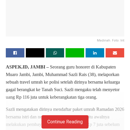
Madinah. Foto: Int
ASPEK.ID, JAMBI –
Seorang guru honorer di Kabupaten
Muaro Jambi, Jambi, Muhammad Sazli Rais (38), melaporkan
sebuah travel umrah ke polisi setelah dirinya bersama keluarga
gagal berangkat ke Tanah Suci. Sazli mengaku telah menyetor
uang Rp 116 juta untuk keberangkatan tiga orang.
Sazli mengatakan dirinya mendaftar paket umrah Ramadan 2026
bersama istri dan neneknya. Warga Tempino itu awalnya
Continue Reading
melakukan pembayaran uang muka sebesar Rp 7 juta sebelum