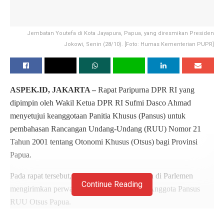
Jembatan Youtefa di Kota Jayapura, Papua, yang diresmikan Presiden
Jokowi, Senin (28/10). [Foto: Humas Kementerian PUPR]
ASPEK.ID, JAKARTA –
Rapat Paripurna DPR RI yang
dipimpin oleh Wakil Ketua DPR RI Sufmi Dasco Ahmad
menyetujui keanggotaan Panitia Khusus (Pansus) untuk
pembahasan Rancangan Undang-Undang (RUU) Nomor 21
Tahun 2001 tentang Otonomi Khusus (Otsus) bagi Provinsi
Papua.
Pada rapat tersebut, sembilan Fraksi yang ada di Parlemen
Continue Reading
mengirimkan perwakilannya untuk menjadi Anggota Pansus
RUU Otsus Papua.
“Sesuai dengan hasil rapat konsultasi pengganti rapat Bamus