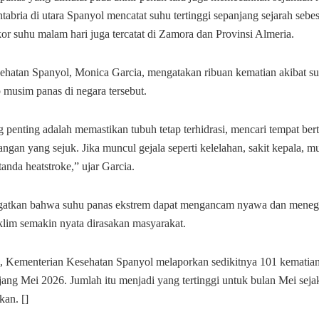
abria di utara Spanyol mencatat suhu tertinggi sepanjang sejarah sebes
or suhu malam hari juga tercatat di Zamora dan Provinsi Almeria.
ehatan Spanyol, Monica Garcia, mengatakan ribuan kematian akibat s
ap musim panas di negara tersebut.
 penting adalah memastikan tubuh tetap terhidrasi, mencari tempat ber
angan yang sejuk. Jika muncul gejala seperti kelelahan, sakit kepala, m
 tanda heatstroke,” ujar Garcia.
gatkan bahwa suhu panas ekstrem dapat mengancam nyawa dan mene
klim semakin nyata dirasakan masyarakat.
 Kementerian Kesehatan Spanyol melaporkan sedikitnya 101 kematian
jang Mei 2026. Jumlah itu menjadi yang tertinggi untuk bulan Mei seja
kan. []