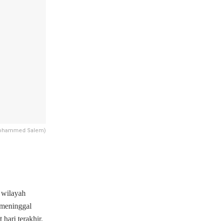
Mohammed Salem)
 wilayah
 meninggal
hari terakhir.