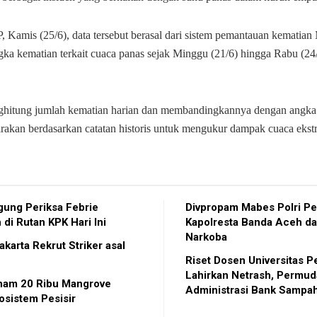
P, Kamis (25/6), data tersebut berasal dari sistem pemantauan kemati
gka kematian terkait cuaca panas sejak Minggu (21/6) hingga Rabu (24
itung jumlah kematian harian dan membandingkannya dengan angka
irakan berdasarkan catatan historis untuk mengukur dampak cuaca ekst
gung Periksa Febrie
Divpropam Mabes Polri Pe
 di Rutan KPK Hari Ini
Kapolresta Banda Aceh da
Narkoba
karta Rekrut Striker asal
Riset Dosen Universitas P
Lahirkan Netrash, Permu
nam 20 Ribu Mangrove
Administrasi Bank Sampa
osistem Pesisir