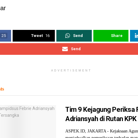
ar
25
Tweet
16
Send
Share
Send
ADVERTISEMENT
ts
Tim 9 Kejagung Periksa 
Adriansyah di Rutan KPK H
ASPEK.ID, JAKARTA - Kejaksaan Agun
menjadwalkan pemeriksaan terhadap man