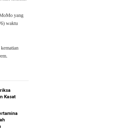
an MoMo yang
/6) waktu
 kematian
rem.
riksa
n Kasat
ertamina
dah
h