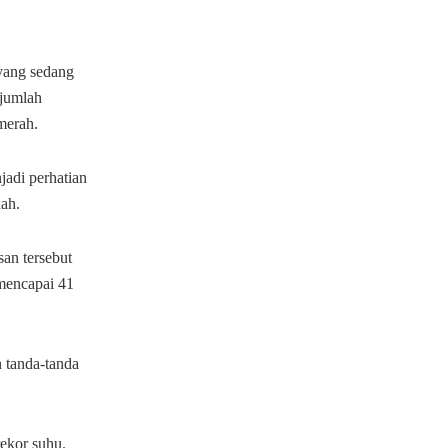
yang sedang
ejumlah
merah.
jadi perhatian
dah.
san tersebut
 mencapai 41
 tanda-tanda
.
ekor suhu.