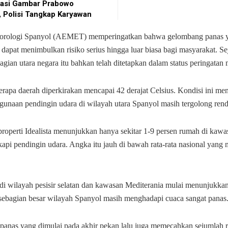
asi Gambar Prabowo
 Polisi Tangkap Karyawan
orologi Spanyol (AEMET) memperingatkan bahwa gelombang panas 
 dapat menimbulkan risiko serius hingga luar biasa bagi masyarakat. S
agian utara negara itu bahkan telah ditetapkan dalam status peringatan 
rapa daerah diperkirakan mencapai 42 derajat Celsius. Kondisi ini men
gunaan pendingin udara di wilayah utara Spanyol masih tergolong ren
properti Idealista menunjukkan hanya sekitar 1-9 persen rumah di kawa
kapi pendingin udara. Angka itu jauh di bawah rata-rata nasional yang
di wilayah pesisir selatan dan kawasan Mediterania mulai menunjukkan
sebagian besar wilayah Spanyol masih menghadapi cuaca sangat panas
anas yang dimulai pada akhir pekan lalu juga memecahkan sejumlah r