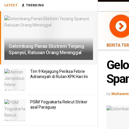
BERITA TERB
LATEST
TRENDING
TEKNOLOGI
BERITA TE
Gelombang Panas Ekstrem Terjang
Spanyol, Ratusan Orang Meninggal
Gelo
Tim 9 Kejagung Periksa Febrie
Span
Adriansyah di Rutan KPK Hari Ini
by
Muhamma
PSIM Yogyakarta Rekrut Striker
asal Paraguay