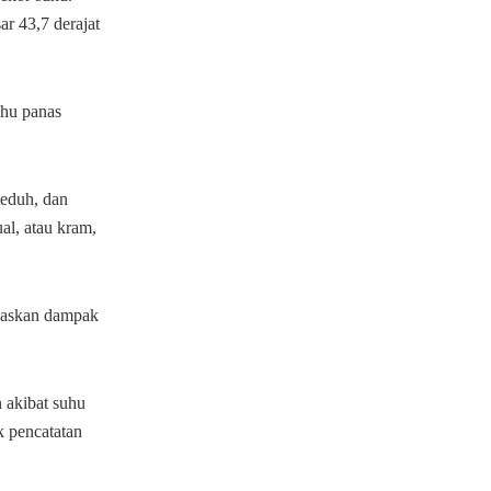
ar 43,7 derajat
uhu panas
teduh, dan
ual, atau kram,
gaskan dampak
 akibat suhu
k pencatatan