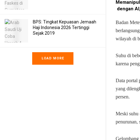
Memanipul
dengan AI,
BPS: Tingkat Kepuasan Jemaah
Badan Mete
Haji Indonesia 2026 Tertinggi
berlangsung
Sejak 2019
wilayah di b
Suhu di bebe
LOAD MORE
karena peng
Data portal 
yang dileng
persen.
Meski suhu 
penurunan, 
Gelombang p