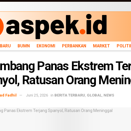
ARU
BUMN
EKONOMI
PERBANKAN
MARKET
POLITIK
NEWS
INFRASTRU
RBARU
BUMN
EKONOMI
PERBANKAN
MARKET
POLITI
mbang Panas Ekstrem Ter
yol, Ratusan Orang Menin
d Fadhil
Juni 25, 2026
in
BERITA TERBARU
,
GLOBAL
,
NEWS