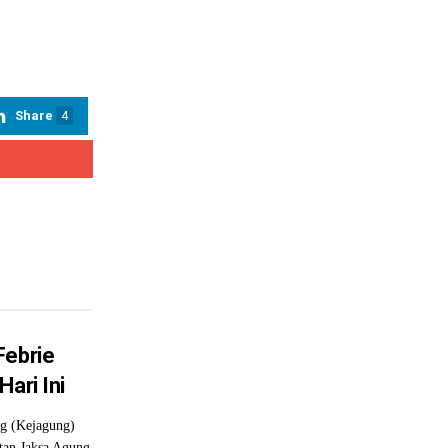
Share
4
Febrie
ari Ini
g (Kejagung)
tan Jaksa Agung