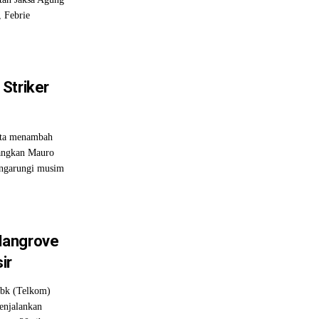
 Febrie
Striker
ta menambah
tangkan Mauro
mengarungi musim
Mangrove
ir
Tbk (Telkom)
enjalankan