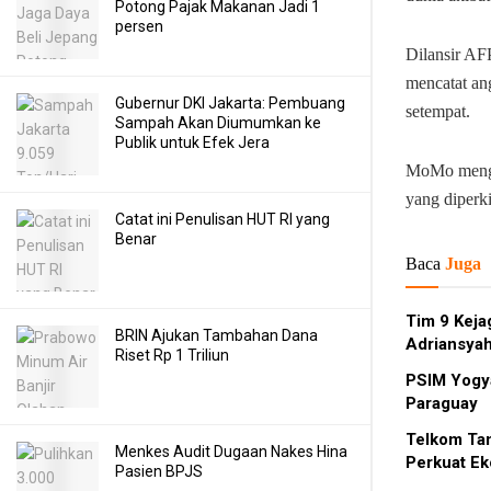
Potong Pajak Makanan Jadi 1
persen
Dilansir AF
mencatat an
Gubernur DKI Jakarta: Pembuang
setempat.
Sampah Akan Diumumkan ke
Publik untuk Efek Jera
MoMo mengh
yang diperk
Catat ini Penulisan HUT RI yang
Benar
Baca
Juga
Tim 9 Keja
BRIN Ajukan Tambahan Dana
Adriansyah
Riset Rp 1 Triliun
PSIM Yogya
Paraguay
Telkom Ta
Menkes Audit Dugaan Nakes Hina
Perkuat Ek
Pasien BPJS