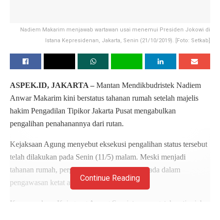
Nadiem Makarim menjawab wartawan usai menemui Presiden Jokowi di
Istana Kepresidenan, Jakarta, Senin (21/10/2019). [Foto: Setkab]
ASPEK.ID, JAKARTA –
Mantan Mendikbudristek Nadiem
Anwar Makarim kini berstatus tahanan rumah setelah majelis
hakim Pengadilan Tipikor Jakarta Pusat mengabulkan
pengalihan penahanannya dari rutan.
Kejaksaan Agung menyebut eksekusi pengalihan status tersebut
telah dilakukan pada Senin (11/5) malam. Meski menjadi
tahanan rumah, pergerakan Nadiem tetap berada dalam
Continue Reading
pengawasan ketat aparat penegak hukum.
Kapuspenkum Kejagung Anang Supriatna mengatakan tim jaksa
penuntut umum telah menjalankan penetapan majelis hakim