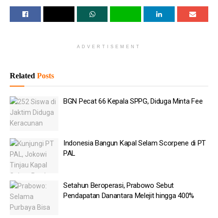
terkait pengalihan penahanan itu.
Baca
Juga
ADVERTISEMENT
BGN Pecat 66 Kepala SPPG, Diduga Minta Fee
Indonesia Bangun Kapal Selam Scorpene di PT PAL
Related
Posts
Setahun Beroperasi, Prabowo Sebut Pendapatan
BGN Pecat 66 Kepala SPPG, Diduga Minta Fee
Danantara Melejit hingga 400%
Perusahaan Induk FB Didenda Rp10 Triliun karena Dinilai
merusak Mental Anak
Indonesia Bangun Kapal Selam Scorpene di PT
Korut Tolak Ide Prabowo Buka Dialog dengan Korsel
PAL
Rosan: Danantara Ditawarkan Kelola Bersama Bandara
Madinah
Setahun Beroperasi, Prabowo Sebut
Pendapatan Danantara Melejit hingga 400%
“Tadi malam tim penuntut umum sudah melaksanakan