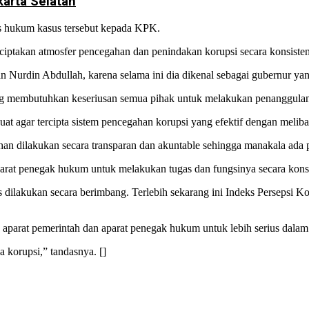
karta Selatan
s hukum kasus tersebut kepada KPK.
iptakan atmosfer pencegahan dan penindakan korupsi secara konsisten,”
Nurdin Abdullah, karena selama ini dia dikenal sebagai gubernur yang 
g membutuhkan keseriusan semua pihak untuk melakukan penanggula
uat agar tercipta sistem pencegahan korupsi yang efektif dengan meli
ahan dilakukan secara transparan dan akuntable sehingga manakala ad
rat penegak hukum untuk melakukan tugas dan fungsinya secara konsis
dilakukan secara berimbang. Terlebih sekarang ini Indeks Persepsi K
 aparat pemerintah dan aparat penegak hukum untuk lebih serius dal
a korupsi,” tandasnya. []