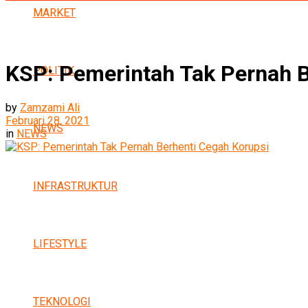
MARKET
KSP: Pemerintah Tak Pernah B
POLITIK
by
Zamzami Ali
Februari 28, 2021
NEWS
in
NEWS
INFRASTRUKTUR
LIFESTYLE
TEKNOLOGI