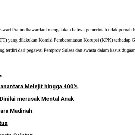
eswari Pramodhawardani mengatakan bahwa pemerintah tidak pernah b
OTT) yang dilakukan Komisi Pemberantasan Korupsi (KPK) terhadap G
terdiri dari pegawai Pemprov Sulses dan swasta dalam kasus dugaan gra
L
anantara Melejit hingga 400%
Dinilai merusak Mental Anak
dara Madinah
tus