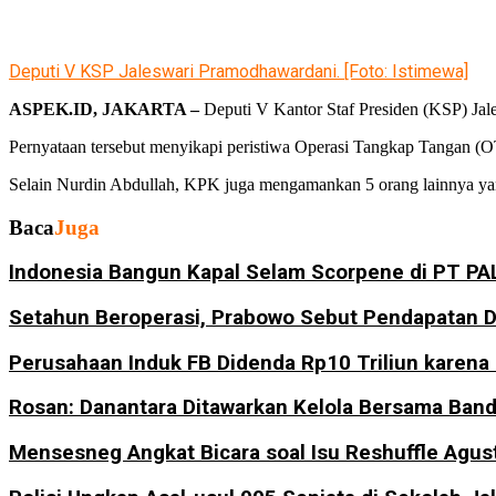
Deputi V KSP Jaleswari Pramodhawardani. [Foto: Istimewa]
ASPEK.ID, JAKARTA –
Deputi V Kantor Staf Presiden (KSP) Jal
Pernyataan tersebut menyikapi peristiwa Operasi Tangkap Tangan (
Selain Nurdin Abdullah, KPK juga mengamankan 5 orang lainnya yang 
Baca
Juga
Indonesia Bangun Kapal Selam Scorpene di PT PA
Setahun Beroperasi, Prabowo Sebut Pendapatan D
Perusahaan Induk FB Didenda Rp10 Triliun karena 
Rosan: Danantara Ditawarkan Kelola Bersama Ban
Mensesneg Angkat Bicara soal Isu Reshuffle Agus