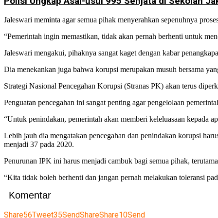
Polisi Ungkap Asal-usul 995 Senjata di Sekolah Ja
Jaleswari meminta agar semua pihak menyerahkan sepenuhnya prose
“Pemerintah ingin memastikan, tidak akan pernah berhenti untuk menc
Jaleswari mengakui, pihaknya sangat kaget dengan kabar penangkapan 
Dia menekankan juga bahwa korupsi merupakan musuh bersama yan
Strategi Nasional Pencegahan Korupsi (Stranas PK) akan terus diperk
Penguatan pencegahan ini sangat penting agar pengelolaan pemerint
“Untuk penindakan, pemerintah akan memberi keleluasaan kepada apa
Lebih jauh dia mengatakan pencegahan dan penindakan korupsi harus 
menjadi 37 pada 2020.
Penurunan IPK ini harus menjadi cambuk bagi semua pihak, terutama
“Kita tidak boleh berhenti dan jangan pernah melakukan toleransi pad
Komentar
Share
56
Tweet
35
Send
Share
Share
10
Send