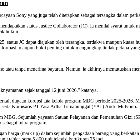
ran
ayaan Sony yang juga telah ditetapkan sebagai tersangka dalam perk
dapatkan status Justice Collaborator (JC). Ia menilai syarat untuk me
egak hukum.
5, status JC dapat diajukan oleh tersangka, terdakwa maupun kuasa
nformasi, maupun bukti penting untuk mengungkap tindak pidana yang le
ono atau tanpa menerima bayaran. Namun, ia akhirnya memutuskan me
idaknyamanan sejak tanggal 12 juni 2026,” katanya.
 terkait dugaan korupsi tata kelola program MBG periode 2025-2026
serta Komisaris PT Yasa Artha Trimanunggal (YAT) Andri Mulyono.
m MBG. Sejumlah yayasan Satuan Pelayanan dan Pemenuhan Gizi (SPPG
n sebagai mitra program.
n harga (mark up) dalam sejumlah pengadaan barang yang berkaitan de
unit tablet, serta 5.400 unit televisi berukuran 75 inci.