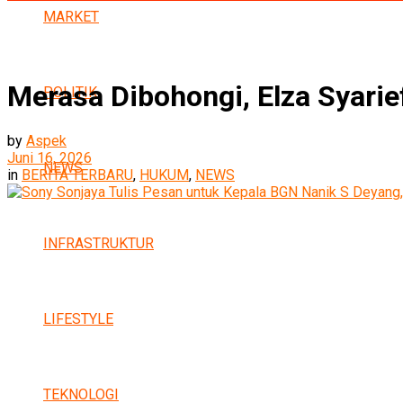
MARKET
Merasa Dibohongi, Elza Syari
POLITIK
by
Aspek
Juni 16, 2026
NEWS
in
BERITA TERBARU
,
HUKUM
,
NEWS
INFRASTRUKTUR
LIFESTYLE
TEKNOLOGI