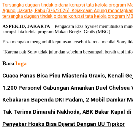
Tersangka dugaan tindak pidana korupsi tata kelola program M
Agung, Jakarta, Rabu (3/6/2026). Kejaksaan Agung menetapka
tersangka dugaan tindak pidana korupsi tata kelola program
ASPEK.ID, JAKARTA –
Pengacara Elza Syarief memutuskan mund
korupsi tata kelola program Makan Bergizi Gratis (MBG).
Elza mengaku mengambil keputusan tersebut karena menilai Sony tid
“Karena pak Sony tidak jujur dan sebelum bersumpah bersih tapi info b
Baca
Juga
Cuaca Panas Bisa Picu Miastenia Gravis, Kenali Ge
1.200 Personel Gabungan Amankan Duel Chelsea 
Kebakaran Bapenda DKI Padam, 2 Mobil Damkar Ma
Tak Terima Dimarahi Nakhoda, ABK Bakar Kapal di
Penyebar Hoaks Bisa Dijerat Dengan UU Tipikor