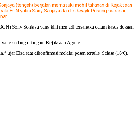
Sonjaya (tengah) berjalan memasuki mobil tahanan di Kejaksaan
epala BGN yakni Sony Sanjaya dan Lodewyk Pusung sebagai
/bar
BGN) Sony Sonjaya yang kini menjadi tersangka dalam kasus dugaan
a yang sedang ditangani Kejaksaan Agung.
 ujar Elza saat dikonfirmasi melalui pesan tertulis, Selasa (16/6).