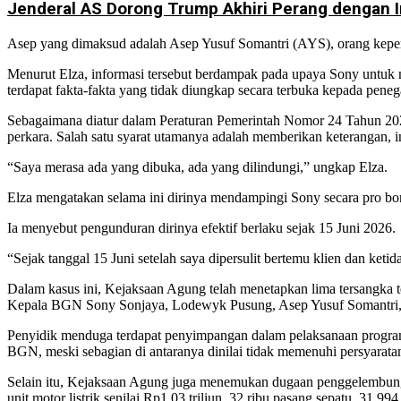
Jenderal AS Dorong Trump Akhiri Perang dengan I
Asep yang dimaksud adalah Asep Yusuf Somantri (AYS), orang keperc
Menurut Elza, informasi tersebut berdampak pada upaya Sony untuk men
terdapat fakta-fakta yang tidak diungkap secara terbuka kepada pen
Sebagaimana diatur dalam Peraturan Pemerintah Nomor 24 Tahun 202
perkara. Salah satu syarat utamanya adalah memberikan keterangan, i
“Saya merasa ada yang dibuka, ada yang dilindungi,” ungkap Elza.
Elza mengatakan selama ini dirinya mendampingi Sony secara pro b
Ia menyebut pengunduran dirinya efektif berlaku sejak 15 Juni 2026.
“Sejak tanggal 15 Juni setelah saya dipersulit bertemu klien dan ket
Dalam kasus ini, Kejaksaan Agung telah menetapkan lima tersangka
Kepala BGN Sony Sonjaya, Lodewyk Pusung, Asep Yusuf Somantri, 
Penyidik menduga terdapat penyimpangan dalam pelaksanaan progra
BGN, meski sebagian di antaranya dinilai tidak memenuhi persyarata
Selain itu, Kejaksaan Agung juga menemukan dugaan penggelembunga
unit motor listrik senilai Rp1,03 triliun, 32 ribu pasang sepatu, 31.994 