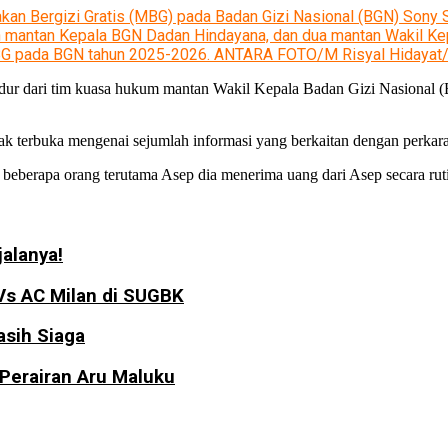
akan Bergizi Gratis (MBG) pada Badan Gizi Nasional (BGN) Sony 
n mantan Kepala BGN Dadan Hindayana, dan dua mantan Wakil K
 MBG pada BGN tahun 2025-2026. ANTARA FOTO/M Risyal Hidayat
ur dari tim kuasa hukum mantan Wakil Kepala Badan Gizi Nasional (
ak terbuka mengenai sejumlah informasi yang berkaitan dengan perkar
eberapa orang terutama Asep dia menerima uang dari Asep secara rutin,”
jalanya!
Vs AC Milan di SUGBK
sih Siaga
 Perairan Aru Maluku