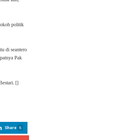
okoh politik
tu di seantero
mpatnya Pak
estari. []
Share
6