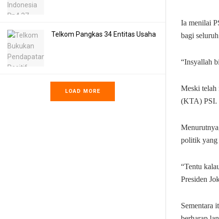
Ia menilai 
Telkom Pangkas 34 Entitas Usaha
bagi seluru
“Insyallah b
Meski telah
LOAD MORE
(KTA) PSI. 
Menurutnya,
politik yang
“Tentu kalau
Presiden Jo
Sementara i
berharap lan