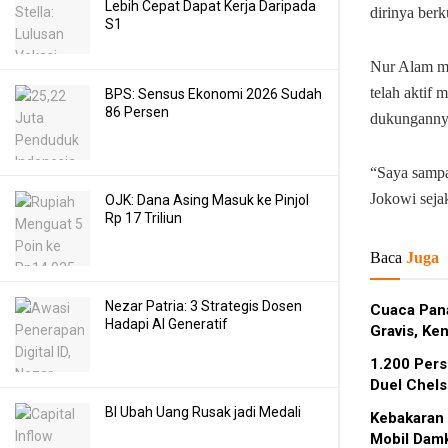
Lebih Cepat Dapat Kerja Daripada
dirinya ber
S1
Nur Alam me
telah aktif
BPS: Sensus Ekonomi 2026 Sudah
86 Persen
dukungannya
“Saya sampa
Jokowi seja
OJK: Dana Asing Masuk ke Pinjol
Rp 17 Triliun
Baca
Juga
Nezar Patria: 3 Strategis Dosen
Cuaca Pana
Hadapi AI Generatif
Gravis, Ken
1.200 Per
Duel Chels
BI Ubah Uang Rusak jadi Medali
Kebakaran
Mobil Damk