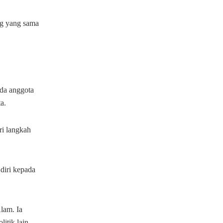
ng yang sama
da anggota
a.
ri langkah
 diri kepada
lam. Ia
itik lain,