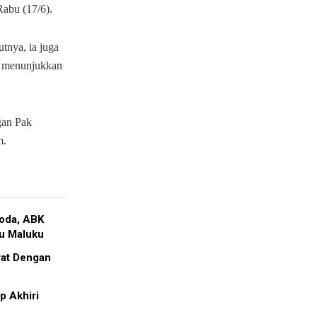
Rabu (17/6).
tnya, ia juga
wi menunjukkan
gan Pak
m.
oda, ABK
ru Maluku
rat Dengan
p Akhiri