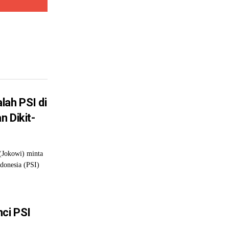
lah PSI di
 Dikit-
(Jokowi) minta
ndonesia (PSI)
nci PSI