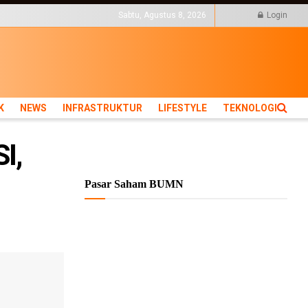
KTUR
LIFESTYLE
TEKNOLOGI
Sabtu, Agustus 8, 2026
Login
K
NEWS
INFRASTRUKTUR
LIFESTYLE
TEKNOLOGI
I,
Pasar Saham BUMN