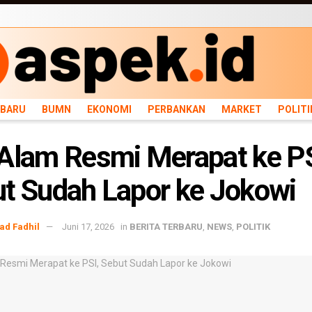
ARU
BUMN
EKONOMI
PERBANKAN
MARKET
POLITIK
NEWS
INFRASTRU
RBARU
BUMN
EKONOMI
PERBANKAN
MARKET
POLITI
Alam Resmi Merapat ke PS
t Sudah Lapor ke Jokowi
d Fadhil
Juni 17, 2026
in
BERITA TERBARU
,
NEWS
,
POLITIK