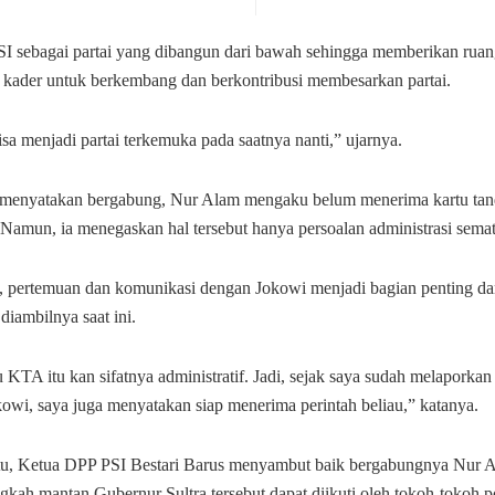
PSI sebagai partai yang dibangun dari bawah sehingga memberikan rua
h kader untuk berkembang dan berkontribusi membesarkan partai.
isa menjadi partai terkemuka pada saatnya nanti,” ujarnya.
 menyatakan bergabung, Nur Alam mengaku belum menerima kartu tan
Namun, ia menegaskan hal tersebut hanya persoalan administrasi semat
 pertemuan dan komunikasi dengan Jokowi menjadi bagian penting da
 diambilnya saat ini.
 KTA itu kan sifatnya administratif. Jadi, sejak saya sudah melaporkan
kowi, saya juga menyatakan siap menerima perintah beliau,” katanya.
tu, Ketua DPP PSI Bestari Barus menyambut baik bergabungnya Nur A
gkah mantan Gubernur Sultra tersebut dapat diikuti oleh tokoh-tokoh pol