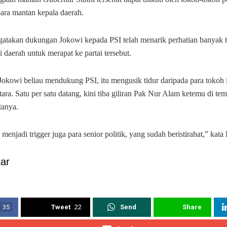
ara mantan kepala daerah.
gatakan dukungan Jokowi kepada PSI telah menarik perhatian banyak t
i daerah untuk merapat ke partai tersebut.
Jokowi beliau mendukung PSI, itu mengusik tidur daripada para tokoh i
ra. Satu per satu datang, kini tiba giliran Pak Nur Alam ketemu di te
tanya.
menjadi trigger juga para senior politik, yang sudah beristirahat,” kata B
ar
35
Tweet
22
Send
Share