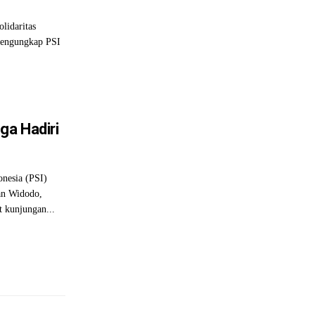
lidaritas
mengungkap PSI
ga Hadiri
onesia (PSI)
an Widodo,
 kunjungan...