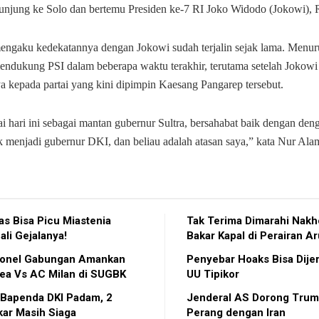
kunjung ke Solo dan bertemu Presiden ke-7 RI Joko Widodo (Jokowi), 
ngaku kedekatannya dengan Jokowi sudah terjalin sejak lama. Menuru
 mendukung PSI dalam beberapa waktu terakhir, terutama setelah Joko
 kepada partai yang kini dipimpin Kaesang Pangarep tersebut.
i hari ini sebagai mantan gubernur Sultra, bersahabat baik dengan den
k menjadi gubernur DKI, dan beliau adalah atasan saya,” kata Nur Ala
s Bisa Picu Miastenia
Tak Terima Dimarahi Nakh
ali Gejalanya!
Bakar Kapal di Perairan A
sonel Gabungan Amankan
Penyebar Hoaks Bisa Dije
ea Vs AC Milan di SUGBK
UU Tipikor
 Bapenda DKI Padam, 2
Jenderal AS Dorong Trum
ar Masih Siaga
Perang dengan Iran