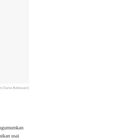
/Dana Aditiasari)
mengumumkan
aikan usai