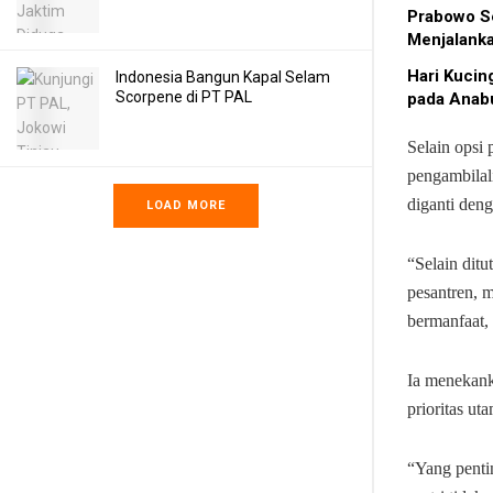
Prabowo S
Menjalank
Hari Kucin
Indonesia Bangun Kapal Selam
Scorpene di PT PAL
pada Anab
Selain opsi
pengambilal
diganti deng
LOAD MORE
“Selain dit
pesantren, 
bermanfaat,
Ia menekank
prioritas ut
“Yang pentin