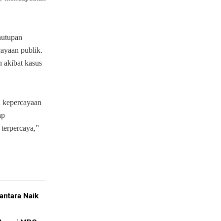
nutupan
ayaan publik.
n akibat kasus
n kepercayaan
ap
terpercaya,”
antara Naik