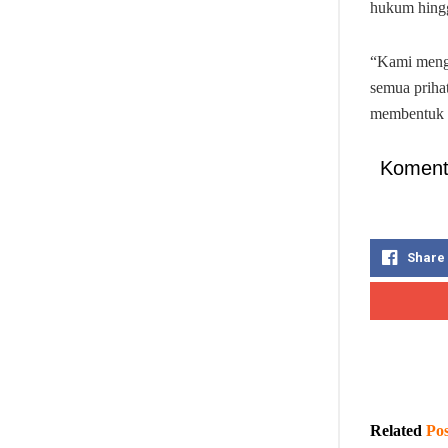
hukum hingg
“Kami menga
semua priha
membentuk ka
Koment
Share
Related
Pos