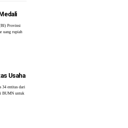
 Medali
(BI) Provinsi
r uang rupiah
tas Usaha
34 entitas dari
masi BUMN untuk