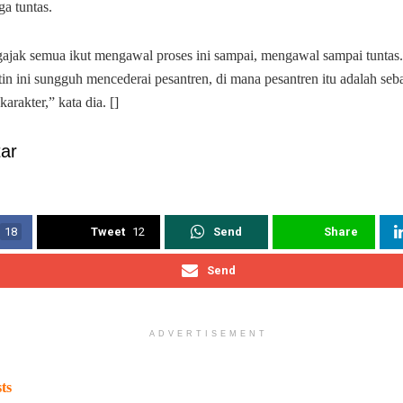
a tuntas.
jak semua ikut mengawal proses ini sampai, mengawal sampai tuntas
tin ini sungguh mencederai pesantren, di mana pesantren itu adalah se
rakter,” kata dia. []
ar
18
Tweet
12
Send
Share
Send
ADVERTISEMENT
ts