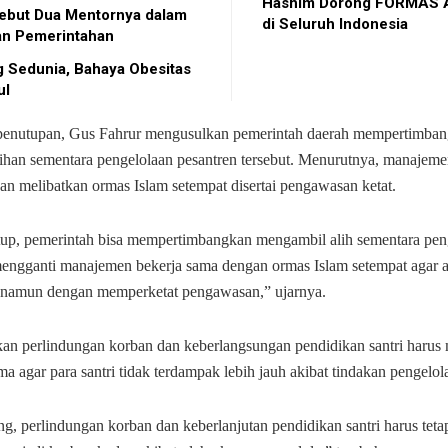
Hashim Dorong FORMAS 
ebut Dua Mentornya dalam
di Seluruh Indonesia
an Pemerintahan
g Sedunia, Bahaya Obesitas
ul
 penutupan, Gus Fahrur mengusulkan pemerintah daerah mempertimba
ihan sementara pengelolaan pesantren tersebut. Menurutnya, manajeme
an melibatkan ormas Islam setempat disertai pengawasan ketat.
utup, pemerintah bisa mempertimbangkan mengambil alih sementara pen
mengganti manajemen bekerja sama dengan ormas Islam setempat agar a
 namun dengan memperketat pengawasan,” ujarnya.
an perlindungan korban dan keberlangsungan pendidikan santri harus 
ama agar para santri tidak terdampak lebih jauh akibat tindakan pengelol
g, perlindungan korban dan keberlanjutan pendidikan santri harus teta