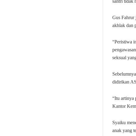
santri tida
Gus Fahrur 
akhlak dan 
“Peristiwa 
pengawasan, 
seksual yang
Sebelumnya,
didirikan AS
“Itu artinya
Kantor Keme
Syaiku mene
anak yang t