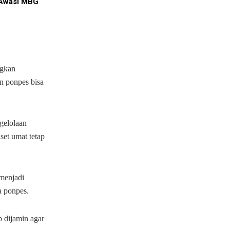
Awasi MBG
ngkan
n ponpes bisa
gelolaan
set umat tetap
menjadi
a ponpes.
p dijamin agar