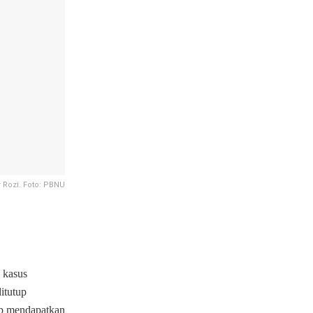
 Rozi. Foto: PBNU
 kasus
itutup
ap mendapatkan