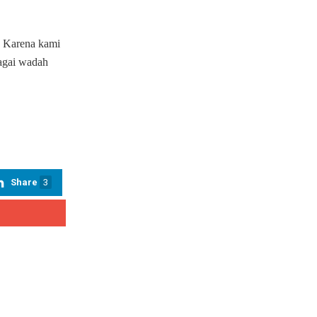
. Karena kami
bagai wadah
Share
3