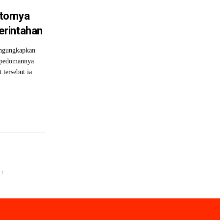
tornya
erintahan
engungkapkan
 pedomannya
 tersebut ia
NT