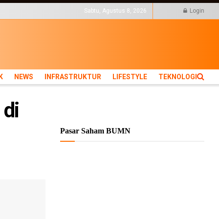
KTUR
LIFESTYLE
TEKNOLOGI
Sabtu, Agustus 8, 2026
Login
K
NEWS
INFRASTRUKTUR
LIFESTYLE
TEKNOLOGI
 di
Pasar Saham BUMN