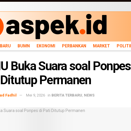
ARU
BUMN
EKONOMI
PERBANKAN
MARKET
POLITIK
NEWS
INFRASTRU
RBARU
BUMN
EKONOMI
PERBANKAN
MARKET
POLITI
 Buka Suara soal Ponpes
 Ditutup Permanen
d Fadhil
Mei 9, 2026
in
BERITA TERBARU
,
NEWS