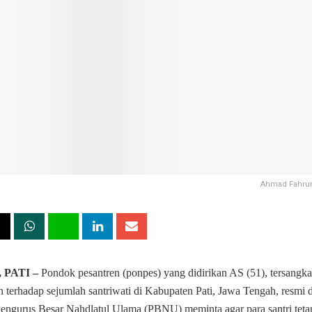
Ahmad Fahrur
 PATI –
Pondok pesantren (ponpes) yang didirikan AS (51), tersangka
 terhadap sejumlah santriwati di Kabupaten Pati, Jawa Tengah, resmi d
engurus Besar Nahdlatul Ulama (PBNU) meminta agar para santri tet