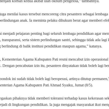
k menjadi korban kedua akibat ulah oknum pengelola,” tambahnya.
juga menilai kasus tersebut mencoreng citra pesantren sebagai lembaga
perlindungan anak. Ia meminta pelaku dihukum berat agar memberi efek
ini menjadi pelajaran penting bagi seluruh lembaga pendidikan agar me
transparansi, serta sistem perlindungan santri, sehingga tidak ada lagi
 berlindung di balik institusi pendidikan maupun agama,” katanya.
 Kementerian Agama Kabupaten Pati resmi mencabut izin operasional
. Dengan pencabutan izin itu, pesantren dinyatakan tidak boleh lagi ber
 pondok ini sudah tidak boleh lagi beroperasi, artinya ditutup permanen
nterian Agama Kabupaten Pati Ahmad Syaiku, Jumat (8/5).
gaskan pihaknya tidak memberi toleransi terhadap kasus kekerasan sek
erjadi di lingkungan pendidikan. Ia juga mengajak masyarakat ikut me