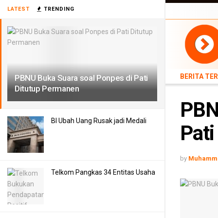
LATEST
TRENDING
BERITA TERB
BERITA TE
PBNU Buka Suara soal Ponpes di Pati
Ditutup Permanen
PBNU
BI Ubah Uang Rusak jadi Medali
Pati
by
Muhamma
Telkom Pangkas 34 Entitas Usaha