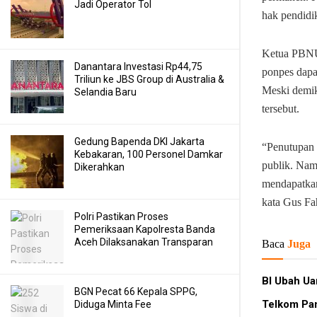
Jadi Operator Tol
hak pendidi
Ketua PBNU
Danantara Investasi Rp44,75
ponpes dapa
Triliun ke JBS Group di Australia &
Meski demik
Selandia Baru
tersebut.
Gedung Bapenda DKI Jakarta
“Penutupan 
Kebakaran, 100 Personel Damkar
publik. Nam
Dikerahkan
mendapatkan
kata Gus Fa
Polri Pastikan Proses
Pemeriksaan Kapolresta Banda
Aceh Dilaksanakan Transparan
Baca
Juga
BI Ubah Ua
BGN Pecat 66 Kepala SPPG,
Telkom Pan
Diduga Minta Fee