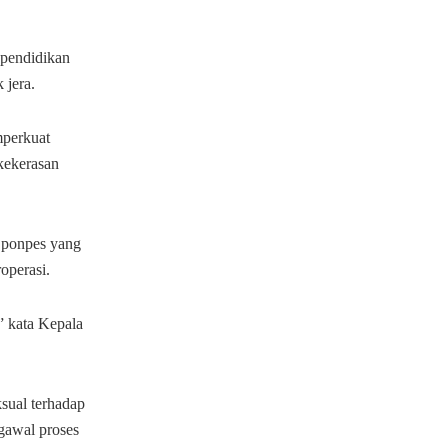
 pendidikan
 jera.
mperkuat
 kekerasan
 ponpes yang
operasi.
,” kata Kepala
sual terhadap
ngawal proses