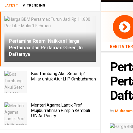
BERITA TERB
LATEST
TRENDING
TEKNOLOGI
Pertamina Resmi Naikkan Harga
BERITA TE
Pertamax dan Pertamax Green, Ini
Daftarnya
Pert
Bos Tambang Akui Setor Rp1
Pert
Miliar untuk Atur LHP Ombudsman
Daft
Menteri Agama Lantik Prof
Mujiburrahman Pimpin Kembali
by
Muhamma
UIN Ar-Raniry