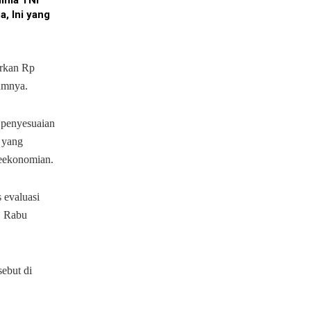
ima TNI
a, Ini yang
arkan Rp
lumnya.
 penyesuaian
a yang
eekonomian.
 evaluasi
i, Rabu
ebut di