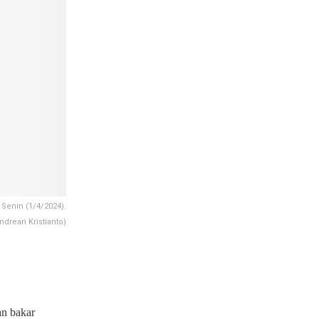
Senin (1/4/2024).
drean Kristianto)
an bakar