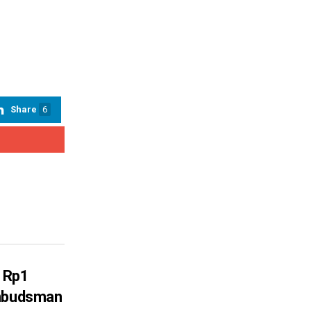
Share
6
 Rp1
Ombudsman