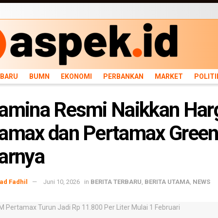
ARU
BUMN
EKONOMI
PERBANKAN
MARKET
POLITIK
NEWS
INFRASTRU
RBARU
BUMN
EKONOMI
PERBANKAN
MARKET
POLITI
amina Resmi Naikkan Har
amax dan Pertamax Green,
arnya
d Fadhil
Juni 10, 2026
in
BERITA TERBARU
,
BERITA UTAMA
,
NEWS