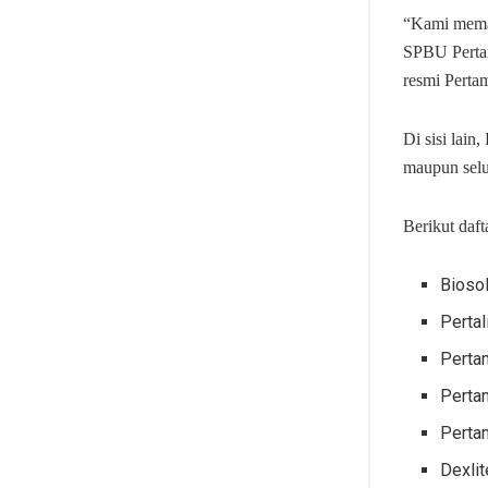
“Kami memas
SPBU Pertam
resmi Perta
Di sisi lai
maupun selu
Berikut daf
Biosol
Pertal
Pertam
Pertam
Pertam
Dexlit