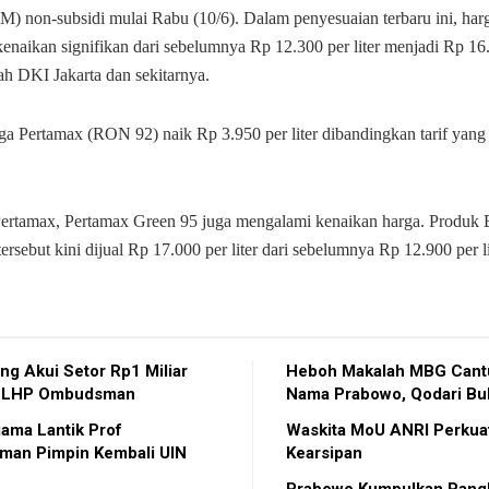
) non-subsidi mulai Rabu (10/6). Dalam penyesuaian terbaru ini, har
naikan signifikan dari sebelumnya Rp 12.300 per liter menjadi Rp 16.2
ah DKI Jakarta dan sekitarnya.
ga Pertamax (RON 92) naik Rp 3.950 per liter dibandingkan tarif yang 
ertamax, Pertamax Green 95 juga mengalami kenaikan harga. Produ
ersebut kini dijual Rp 17.000 per liter dari sebelumnya Rp 12.900 per li
g Akui Setor Rp1 Miliar
Heboh Makalah MBG Can
r LHP Ombudsman
Nama Prabowo, Qodari Bu
ama Lantik Prof
Waskita MoU ANRI Perkuat
man Pimpin Kembali UIN
Kearsipan