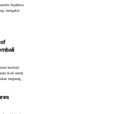
amika Sejahtera
eng, mengakui
rof
embali
hman kembali
Banda Aceh untuk
ukan langsung...
pres