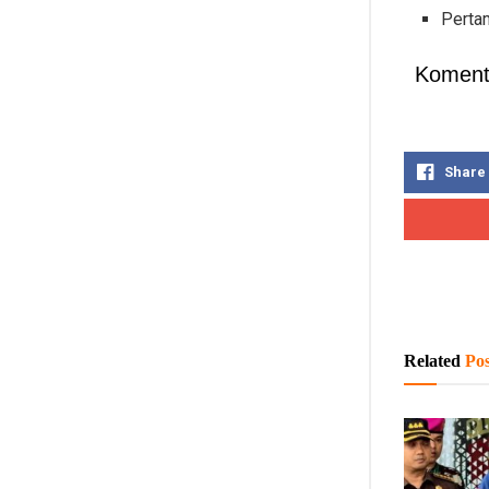
Pertam
Koment
Share
Related
Pos