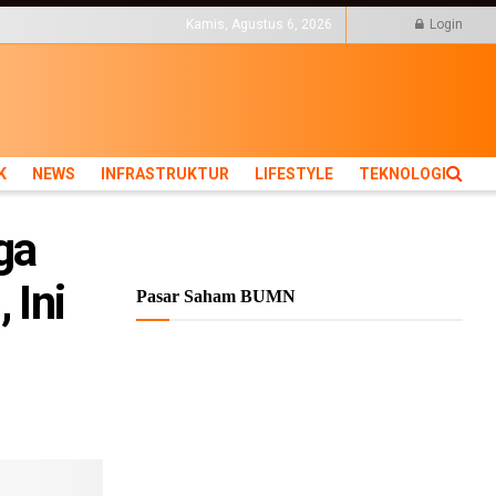
KTUR
LIFESTYLE
Kamis, Agustus 6, 2026
Login
K
NEWS
INFRASTRUKTUR
LIFESTYLE
TEKNOLOGI
ga
 Ini
Pasar Saham BUMN