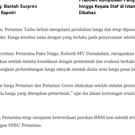
Prabowo Kumpulkan Pangl
: Bantah Surpres
hingga Kepala Staf di Istan
 Kapolri
Dibahas
tu, Pertamax Turbo belum mengalami perubahan harga dan tetap dipas
liter. Harga tersebut sama dengan yang berlaku pada penyesuaian sebe
ecretary Pertamina Patra Niaga, Roberth MV Dumatubun, mengatakan
kan setelah melalui koordinasi dengan pemerintah dan evaluasi berkal
ngkan perkembangan harga minyak mentah dunia serta harga pasar k
n harga Pertamax dan Pertamax Green dilakukan setelah melalui proses
la harga yang ditetapkan pemerintah,” ujar dia dalam keterangan resm
 Pertamina tetap menjamin ketersediaan pasokan BBM non-subsidi ters
ingan SPBU Pertamina.