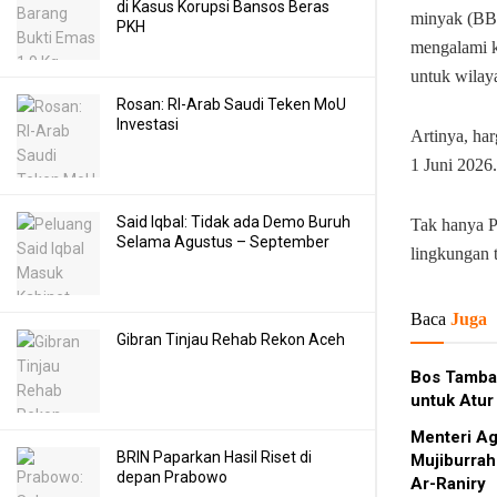
di Kasus Korupsi Bansos Beras
minyak (BBM
PKH
mengalami ke
untuk wilay
Rosan: RI-Arab Saudi Teken MoU
Investasi
Artinya, har
1 Juni 2026.
Said Iqbal: Tidak ada Demo Buruh
Tak hanya P
Selama Agustus – September
lingkungan t
Baca
Juga
Gibran Tinjau Rehab Rekon Aceh
Bos Tamban
untuk Atu
Menteri Ag
BRIN Paparkan Hasil Riset di
Mujiburrah
depan Prabowo
Ar-Raniry