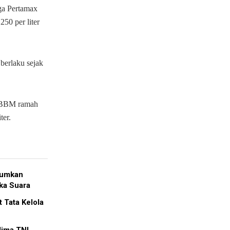
ga Pertamax
50 per liter
berlaku sejak
k BBM ramah
ter.
tumkan
ka Suara
 Tata Kelola