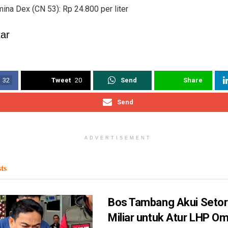
ina Dex (CN 53): Rp 24.800 per liter
ar
32
Tweet
20
Send
Share
Send
ADVERTISEMENT
ts
Bos Tambang Akui Setor
Miliar untuk Atur LHP 