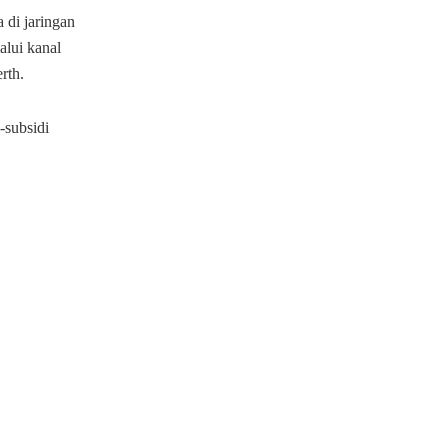
 di jaringan
lui kanal
rth.
-subsidi