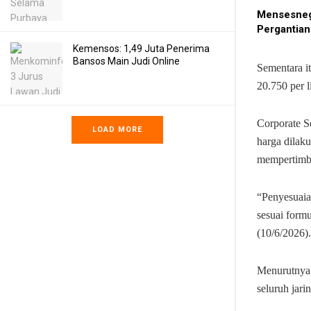
Mensesneg
Pergantian
Kemensos: 1,49 Juta Penerima
Bansos Main Judi Online
Sementara i
20.750 per 
Corporate S
LOAD MORE
harga dilaku
mempertimba
“Penyesuaia
sesuai formu
(10/6/2026).
Menurutnya,
seluruh jar