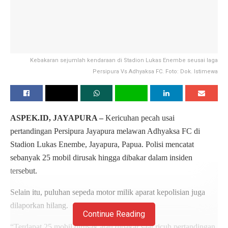
Kebakaran sejumlah kendaraan di Stadion Lukas Enembe seusai laga
Persipura Vs Adhyaksa FC. Foto: Dok. Istimewa
ASPEK.ID, JAYAPURA –
Kericuhan pecah usai
pertandingan Persipura Jayapura melawan Adhyaksa FC di
Stadion Lukas Enembe, Jayapura, Papua. Polisi mencatat
sebanyak 25 mobil dirusak hingga dibakar dalam insiden
tersebut.
Selain itu, puluhan sepeda motor milik aparat kepolisian juga
dilaporkan hilang.
Continue Reading
“Terdapat 25 mobil dirusak atau dibakar saat ricuh pertandingan