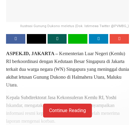
Ilustrasi Gunung Dukono meletus (Dok. Istimewa Twitter @PVMBG_)
ASPEK.ID, JAKARTA –
Kementerian Luar Negeri (Kemlu)
RI berkoordinasi dengan Kedutaan Besar Singapura di Jakarta
terkait dua warga negara (WN) Singapura yang meninggal dunia
akibat letusan Gunung Dukono di Halmahera Utara, Maluku
Utara.
Kepala Subdirektorat Jasa Kekonsuleran Kemlu RI, Yoshi
Iskandar, mengatakan pihaknya langsung menyampaikan
Continue Reading
informasi resmi kepada otoritas Singapura setelah menerima
laporan mengenai korban.
“Informasi yang kita dapat setelah saya kumpulkan, tentunya