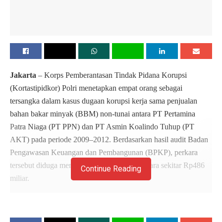
Jakarta
– Korps Pemberantasan Tindak Pidana Korupsi
(Kortastipidkor) Polri menetapkan empat orang sebagai
tersangka dalam kasus dugaan korupsi kerja sama penjualan
bahan bakar minyak (BBM) non-tunai antara PT Pertamina
Patra Niaga (PT PPN) dan PT Asmin Koalindo Tuhup (PT
AKT) pada periode 2009–2012. Berdasarkan hasil audit Badan
Pengawasan Keuangan dan Pembangunan (BPKP), perkara
tersebut diduga mengakibatkan kerugian negara sekitar Rp486
Continue Reading
miliar.
Penetapan tersangka diumumkan dalam konferensi pers di
Gedung Bareskrim Polri, Jakarta, Selasa (30/6/2026). Kabag