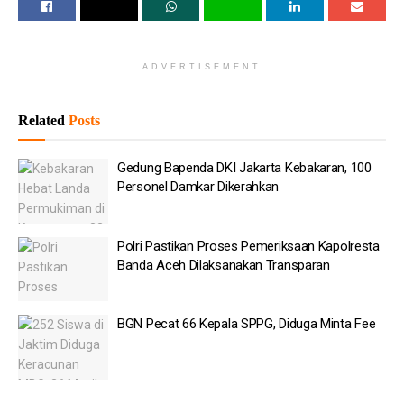
Ops Kortastipidkor Polri Kombes Pol. Ahmad Yusuf Afandi
mengatakan penyidik telah menemukan alat bukti yang cukup
untuk menetapkan empat orang sebagai tersangka.
ADVERTISEMENT
Keempat tersangka masing-masing berinisial SW selaku
Direktur Pemasaran PT Pertamina Patra Niaga periode 2008–
Related
Posts
2011, ST selaku pemegang saham sekaligus Presiden Direktur
PT AKT, JI selaku Vice President Sales Wilayah Timur PT
Gedung Bapenda DKI Jakarta Kebakaran, 100
Pertamina Patra Niaga periode 2009–2013, serta WTD yang
Personel Damkar Dikerahkan
menjabat sebagai General Manager Treasury dan Vice President
Treasury PT Pertamina Patra Niaga.
Polri Pastikan Proses Pemeriksaan Kapolresta
Banda Aceh Dilaksanakan Transparan
Baca
Juga
Gedung Bapenda DKI Jakarta Kebakaran, 100 Personel
BGN Pecat 66 Kepala SPPG, Diduga Minta Fee
Damkar Dikerahkan
Polri Pastikan Proses Pemeriksaan Kapolresta Banda
Aceh Dilaksanakan Transparan