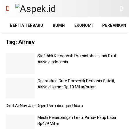
BERITA TERBARU
BUMN
EKONOMI
PERBANKAN
Tag:
Airnav
Staf Ahli Kemenhub Pramintohadi Jadi Dirut
AirNav Indonesia
Operasikan Rute Domestik Berbasis Satelit,
AirNav Hemat Rp 10 Miliar/bulan
Dirut AirNav Jadi Dirjen Perhubungan Udara
Meski Penerbangan Lesu, Airnav Raup Laba
Rp479 Miliar