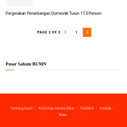
Pergerakan Penerbangan Domestik Turun 17,5 Persen
1
2
PAGE 2 OF 2
Pasar Saham BUMN
Tentang Kami
Pedoman Media Siber
Redaksi
Kontak
Iklan