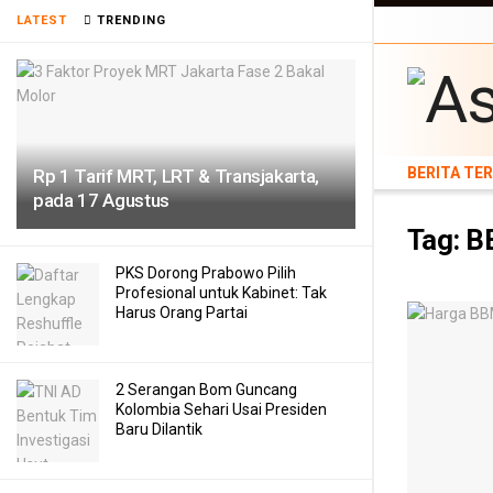
BERITA TERB
LATEST
TRENDING
TEKNOLOGI
BERITA TE
Rp 1 Tarif MRT, LRT & Transjakarta,
pada 17 Agustus
Tag:
B
PKS Dorong Prabowo Pilih
Profesional untuk Kabinet: Tak
Harus Orang Partai
2 Serangan Bom Guncang
Kolombia Sehari Usai Presiden
Baru Dilantik