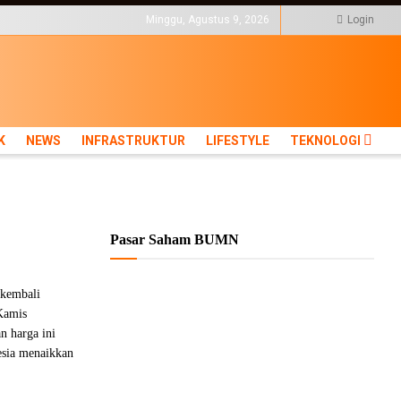
KTUR
LIFESTYLE
Minggu, Agustus 9, 2026
Login
K
NEWS
INFRASTRUKTUR
LIFESTYLE
TEKNOLOGI
Pasar Saham BUMN
kembali
Kamis
n harga ini
nesia menaikkan