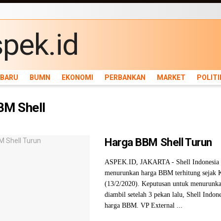
ARU
BUMN
EKONOMI
PERBANKAN
MARKET
POLITIK
NEWS
INFRASTRU
RBARU
BUMN
EKONOMI
PERBANKAN
MARKET
POLITI
BM Shell
Harga BBM Shell Turun
ASPEK.ID, JAKARTA - Shell Indonesia 
menurunkan harga BBM terhitung sejak 
(13/2/2020). Keputusan untuk menurunka
diambil setelah 3 pekan lalu, Shell Indo
harga BBM. VP External ...