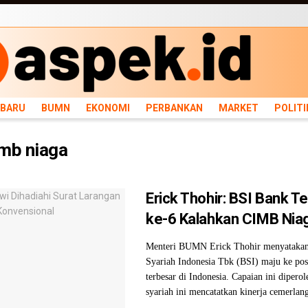
ARU
BUMN
EKONOMI
PERBANKAN
MARKET
POLITIK
NEWS
INFRASTRU
RBARU
BUMN
EKONOMI
PERBANKAN
MARKET
POLITI
mb niaga
Erick Thohir: BSI Bank T
ke-6 Kalahkan CIMB Nia
Menteri BUMN Erick Thohir menyataka
Syariah Indonesia Tbk (BSI) maju ke pos
terbesar di Indonesia. Capaian ini diperol
syariah ini mencatatkan kinerja cemerlang