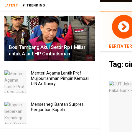
BERITA TERB
LATEST
TRENDING
TEKNOLOGI
BERITA TE
Bos Tambang Akui Setor Rp1 Miliar
untuk Atur LHP Ombudsman
Tag:
ci
Menteri Agama Lantik Prof
Mujiburrahman Pimpin Kembali
UIN Ar-Raniry
Mensesneg: Bantah Surpres
Pergantian Kapolri