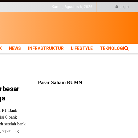
KTUR
LIFESTYLE
Kamis, Agustus 6, 2026
Login
K
NEWS
INFRASTRUKTUR
LIFESTYLE
TEKNOLOGI
Pasar Saham BUMN
erbesar
ga
n PT Bank
isi 6 bank
eh setelah bank
 sepanjang ...