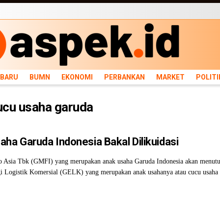
ARU
BUMN
EKONOMI
PERBANKAN
MARKET
POLITIK
NEWS
INFRASTRU
RBARU
BUMN
EKONOMI
PERBANKAN
MARKET
POLITI
ucu usaha garuda
aha Garuda Indonesia Bakal Dilikuidasi
Asia Tbk (GMFI) yang merupakan anak usaha Garuda Indonesia akan menutup
i Logistik Komersial (GELK) yang merupakan anak usahanya atau cucu usaha