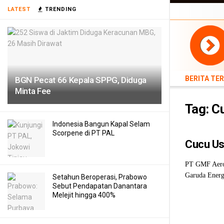
BERITA TERB
LATEST
TRENDING
TEKNOLOGI
BERITA TE
BGN Pecat 66 Kepala SPPG, Diduga
Minta Fee
Tag:
C
Indonesia Bangun Kapal Selam
Scorpene di PT PAL
Cucu Us
PT GMF Aero 
Garuda Energ
Setahun Beroperasi, Prabowo
Sebut Pendapatan Danantara
Melejit hingga 400%