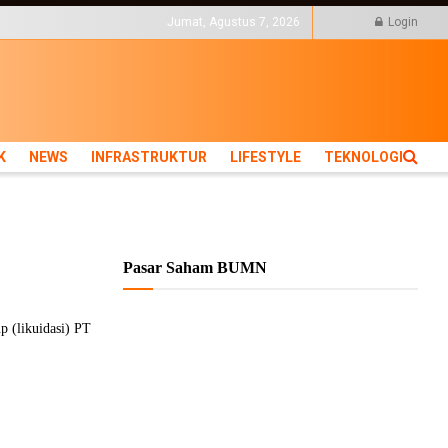
KTUR
LIFESTYLE
Jumat, Agustus 7, 2026
Login
K
NEWS
INFRASTRUKTUR
LIFESTYLE
TEKNOLOGI
Pasar Saham BUMN
 (likuidasi) PT