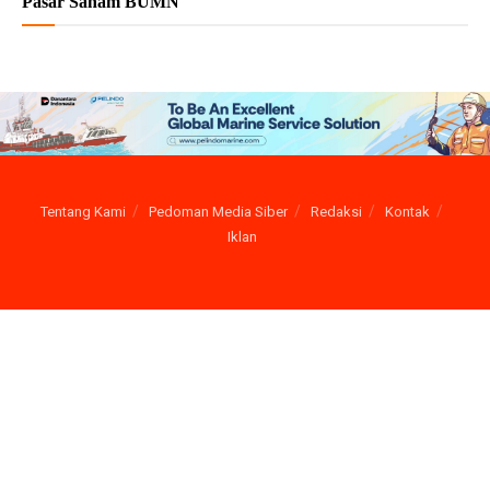
Pasar Saham BUMN
Tentang Kami
Pedoman Media Siber
Redaksi
Kontak
Iklan