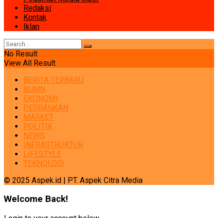
Redaksi
Kontak
Iklan
No Result
View All Result
BERITA TERBARU
BUMN
EKONOMI
PERBANKAN
MARKET
POLITIK
NEWS
INFRASTRUKTUR
LIFESTYLE
TEKNOLOGI
© 2025 Aspek.id | PT. Aspek Citra Media
Welcome Back!