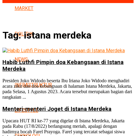
MARKET
Tag:
istana merdeka
POLITIK
NEWS
Habib Luthfi Pimpin doa Kebangsaan di Istana
Merdeka
Presiden Joko Widodo beserta Ibu Iriana Joko Widodo menghadiri
INFRASTRUKTUR
acara zikir dan doa kebangsaan di halaman Istana Merdeka, Jakarta,
pada Selasa, 1 Agustus 2023. Acara tersebut merupakan bagian dari
rangkaian ...
Menteri-menteri Joget di Istana Merdeka
LIFESTYLE
Upacara HUT RI ke-77 yang digelar di Istana Merdeka, Jakarta
pada Rabu (17/8/2022) berlangsung meriah, apalagi dengan
hadirnya bocah Farel Prayoga. Farel yang tercatat sebagai siswa
TEKNOLOGI