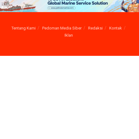
Tentang Kami
Pedoman Media Siber
Redaksi
Kontak
Iklan