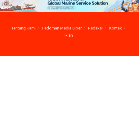
Tentang Kami
Pedoman Media Siber
Redaksi
Kontak
Iklan