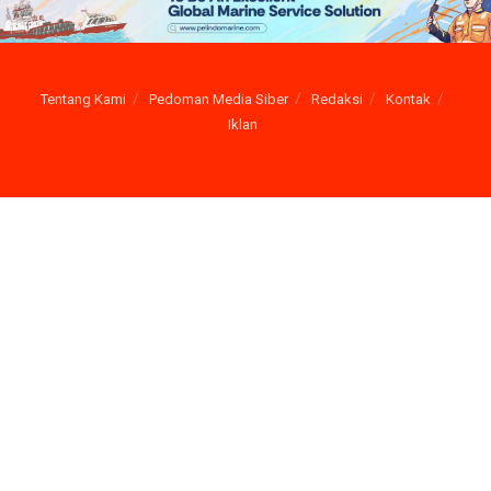
Tentang Kami
Pedoman Media Siber
Redaksi
Kontak
Iklan