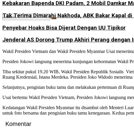
Kebakaran Bapenda DKI Padam, 2 Mobil Damkar Ma
Tak Terima Dimarahi Nakhoda, ABK Bakar Kapal di
Penyebar Hoaks Bisa Dijerat Dengan UU Tipikor
Jenderal AS Dorong Trump Akhiri Perang dengan I
No Result
Wakil Presiden Vietnam dan Wakil Presiden Myanmar Usai menerim
Presiden Jokowi langsung menerima kunjungan kehormatan Wakil Pre
View All Result
Tiba sekitar pukul 19.20 WIB, Wakil Presiden Republik Sosialis V
Ruang Kredensial, Istana Merdeka. Presiden Joko Widodo menerima 
Selanjutnya, pengisian buku tamu dan melakukan pertemuan di Ruang 
Usai bertemu Wakil Presiden Vietnam, Presiden Jokowi langsung me
Kedatangan Wakil Presiden Myanmar itu disambut oleh Menteri Luar
untuk foto bersama dan pengisian buku tamu kenegaraan. Kedua pemim
Komentar