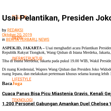
Usai Pelantikan, Presiden Jo
POLITIK
by
REDAKSI
Oktober 20, 2019
NEWS
in
BERITA TERBARU
,
NEWS
ASPEK.ID, JAKARTA –
Usai menghadiri acara Pelantikan Presid
Republik Rakyat Tiongkok, Wang Qishan di Istana Merdeka, Jakarta
INFRASTRUKTUR
Tiba di Istana Merdeka, Jakarta pada pukul 19.00 WIB, Wakil Presi
Di ruang Kredensial, Wapres Wang Qishan dan Presiden Joko Widod
ruang Jepara, dan melakukan pertemuan khusus selama kurang lebih 
LIFESTYLE
Baca
Juga
Cuaca Panas Bisa Picu Miastenia Gravis, Kenali Ge
TEKNOLOGI
1.200 Personel Gabungan Amankan Duel Chelsea 