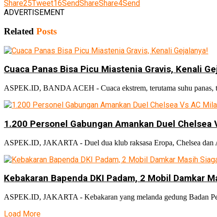
Share
25
Tweet
16
Send
Share
Share
4
Send
ADVERTISEMENT
Related
Posts
Cuaca Panas Bisa Picu Miastenia Gravis, Kenali Ge
ASPEK.ID, BANDA ACEH - Cuaca ekstrem, terutama suhu panas, tida
1.200 Personel Gabungan Amankan Duel Chelsea 
ASPEK.ID, JAKARTA - Duel dua klub raksasa Eropa, Chelsea dan AC
Kebakaran Bapenda DKI Padam, 2 Mobil Damkar Ma
ASPEK.ID, JAKARTA - Kebakaran yang melanda gedung Badan Pendap
Load More