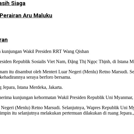
sih Siaga
 Perairan Aru Maluku
ran
a kunjungan Wakil Presiden RRT Wang Qishan
siden Republik Sosialis Viet Nam, Đặng Thị Ngọc Thịnh, di Istana M
ietnam itu disambut oleh Menteri Luar Negeri (Menlu) Retno Marsudi.
kehadirannya seraya berforo bersama.
Jepara, Istana Merdeka, Jakarta.
nerima kunjungan kehormatan Wakil Presiden Republik Uni Myanmar, 
 Negeri (Menlu) Retno Marsudi. Selanjutnya, Wapres Republik Uni My
pin itu selanjutnya melakukan pertemuan dilakukan di ruang Jepara.,