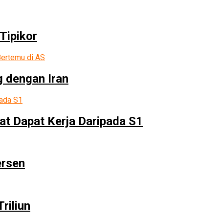
Tipikor
g dengan Iran
at Dapat Kerja Daripada S1
ersen
riliun