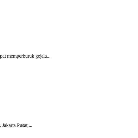
at memperburuk gejala...
akarta Pusat,...