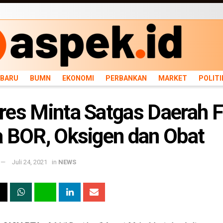
ARU
BUMN
EKONOMI
PERBANKAN
MARKET
POLITIK
NEWS
INFRASTRU
RBARU
BUMN
EKONOMI
PERBANKAN
MARKET
POLITI
es Minta Satgas Daerah 
 BOR, Oksigen dan Obat
Juli 24, 2021
in
NEWS