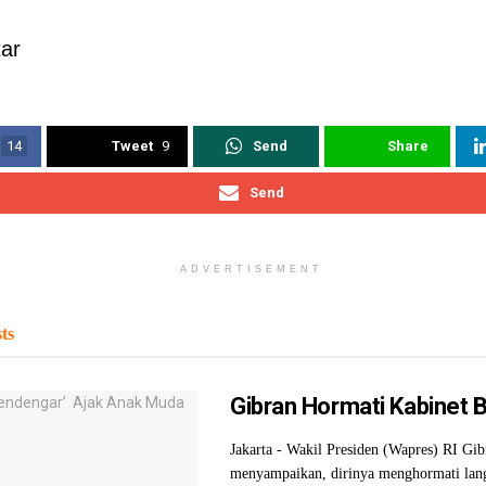
ar
14
Tweet
9
Send
Share
Send
ADVERTISEMENT
ts
Gibran Hormati Kabinet
Jakarta - Wakil Presiden (Wapres) RI G
menyampaikan, dirinya menghormati lan