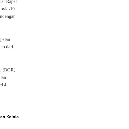
lar Rapat
Covid-19
endengar
epatan
eo dari
e
(BOR),
atan
l 4.
an Kelola
h