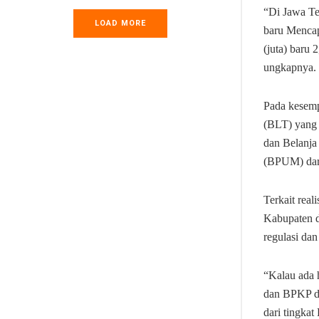
“Di Jawa Te
LOAD MORE
baru Mencap
(juta) baru 
ungkapnya.
Pada kesem
(BLT) yang 
dan Belanja
(BPUM) dari
Terkait rea
Kabupaten d
regulasi dan
“Kalau ada 
dan BPKP da
dari tingkat