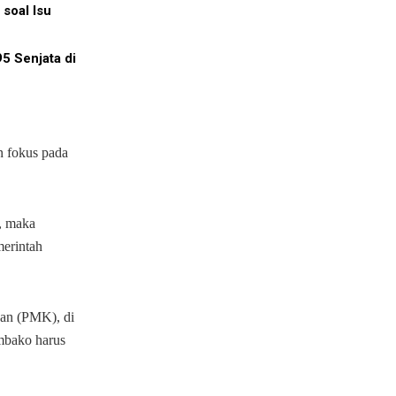
soal Isu
5 Senjata di
in fokus pada
, maka
merintah
an (PMK), di
mbako harus