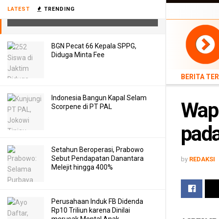
Wapres Minta Satgas Daerah Fokus
BERITA TERB
LATEST
TRENDING
pada BOR, Oksigen dan Obat
TEKNOLOGI
BGN Pecat 66 Kepala SPPG,
Diduga Minta Fee
BERITA TE
Indonesia Bangun Kapal Selam
Wapr
Scorpene di PT PAL
pada
Setahun Beroperasi, Prabowo
Sebut Pendapatan Danantara
by
REDAKSI
Melejit hingga 400%
Perusahaan Induk FB Didenda
Rp10 Triliun karena Dinilai