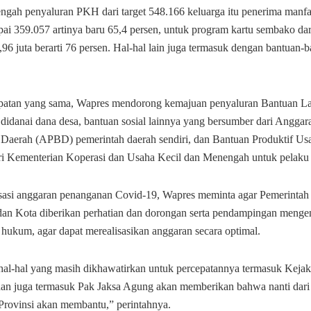
ngah penyaluran PKH dari target 548.166 keluarga itu penerima manf
ai 359.057 artinya baru 65,4 persen, untuk program kartu sembako dari
2,96 juta berarti 76 persen. Hal-hal lain juga termasuk dengan bantuan-b
patan yang sama, Wapres mendorong kemajuan penyaluran Bantuan L
didanai dana desa, bantuan sosial lainnya yang bersumber dari Angga
 Daerah (APBD) pemerintah daerah sendiri, dan Bantuan Produktif Us
 Kementerian Koperasi dan Usaha Kecil dan Menengah untuk pelaku 
lisasi anggaran penanganan Covid-19, Wapres meminta agar Pemerintah 
an Kota diberikan perhatian dan dorongan serta pendampingan mengen
 hukum, agar dapat merealisasikan anggaran secara optimal.
hal-hal yang masih dikhawatirkan untuk percepatannya termasuk Kejaks
n juga termasuk Pak Jaksa Agung akan memberikan bahwa nanti dari
 Provinsi akan membantu,” perintahnya.