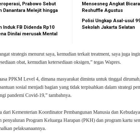
roperasi, Prabowo Sebut
Mensesneg Angkat Bicara 
 Danantara Melejit hingga
Reshuffle Agustus
Polisi Ungkap Asal-usul 99
n Induk FB Didenda Rp10
Sekolah Jakarta Selatan
ena Dinilai merusak Mental
ngat strategis menurut saya, kemudian terkait treatment, saya juga ing
ediaan obat, kemudian ketersediaan oksigen,” tegas Wapres.
asa PPKM Level 4, dimana masyarakat diminta untuk tinggal dirumah
antuan sosial menjadi bagian yang tidak terpisahkan dalam strategi pe
ngi pandemi Covid-19,” tambahnya.
ta dari Kementerian Koordinator Pembangunan Manusia dan Kebudaya
 penyaluran Program Keluarga Harapan (PKH) dan program kartu se
imalkan pelaksanaannya.