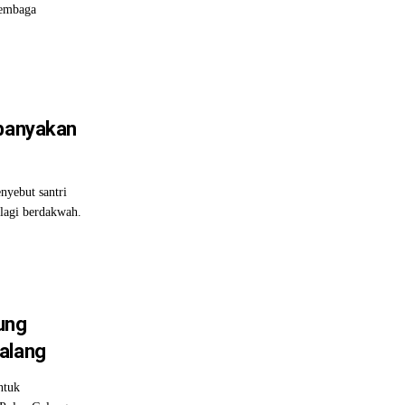
lembaga
ebanyakan
nyebut santri
lagi berdakwah.
ung
alang
ntuk