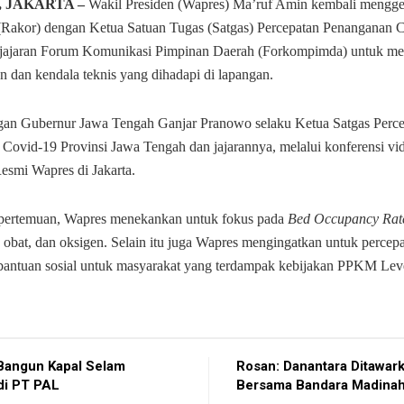
, JAKARTA –
Wakil Presiden (Wapres) Ma’ruf Amin kembali mengge
(Rakor) dengan Ketua Satuan Tugas (Satgas) Percepatan Penanganan 
 jajaran Forum Komunikasi Pimpinan Daerah (Forkompimda) untuk m
n dan kendala teknis yang dihadapi di lapangan.
ngan Gubernur Jawa Tengah Ganjar Pranowo selaku Ketua Satgas Perc
Covid-19 Provinsi Jawa Tengah dan jajarannya, melalui konferensi vid
smi Wapres di Jakarta.
pertemuan, Wapres menekankan untuk fokus pada
Bed Occupancy Rat
n obat, dan oksigen. Selain itu juga Wapres mengingatkan untuk percep
bantuan sosial untuk masyarakat yang terdampak kebijakan PPKM Leve
Bangun Kapal Selam
Rosan: Danantara Ditawark
di PT PAL
Bersama Bandara Madina