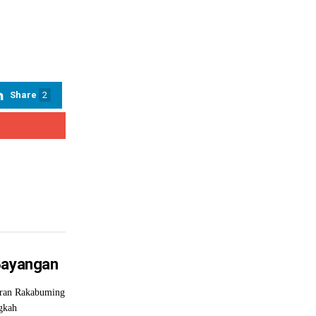
Share
2
 Bayangan
ibran Rakabuming
gkah