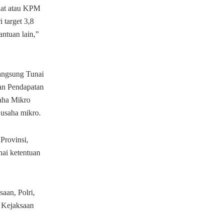
aat atau KPM
 target 3,8
antuan lain,”
angsung Tunai
ran Pendapatan
aha Mikro
usaha mikro.
Provinsi,
ai ketentuan
aan, Polri,
 Kejaksaan