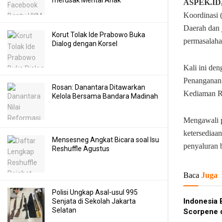
merusak Mental Anak
ASPEK.ID
Koordinasi 
Daerah dan
Korut Tolak Ide Prabowo Buka
permasalaha
Dialog dengan Korsel
Kali ini de
Penanganan 
Rosan: Danantara Ditawarkan
Kediaman Re
Kelola Bersama Bandara Madinah
Mengawali 
ketersediaa
Mensesneg Angkat Bicara soal Isu
penyaluran 
Reshuffle Agustus
Baca
Juga
Polisi Ungkap Asal-usul 995
Indonesia 
Senjata di Sekolah Jakarta
Selatan
Scorpene 