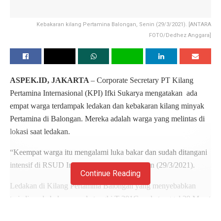
Kebakaran kilang Pertamina Balongan, Senin (29/3/2021). [ANTARA
FOTO/Dedhez Anggara]
ASPEK.ID, JAKARTA
– Corporate Secretary PT Kilang
Pertamina Internasional (KPI) Ifki Sukarya mengatakan ada
empat warga terdampak ledakan dan kebakaran kilang minyak
Pertamina di Balongan. Mereka adalah warga yang melintas di
lokasi saat ledakan.
“Keempat warga itu mengalami luka bakar dan sudah ditangani
intensif di RSUD Indramayu,” kata Ifki, Senin (29/3/2021).
Continue Reading
Ledakan di Kilang Pertamina Balongan yang menyebabkan
terjadinya kebakaran pada tangki T-301G pada tanggal 29 Maret
2021 sekitar pukul 00.45 dini hari.