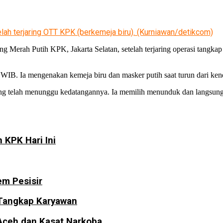
lah terjaring OTT KPK (berkemeja biru). (Kurniawan/detikcom)
g Merah Putih KPK, Jakarta Selatan, setelah terjaring operasi tangkap
8.51 WIB. Ia mengenakan kemeja biru dan masker putih saat turun dari
ng telah menunggu kedatangannya. Ia memilih menunduk dan langsung
 KPK Hari Ini
m Pesisir
 Tangkap Karyawan
Aceh dan Kasat Narkoba