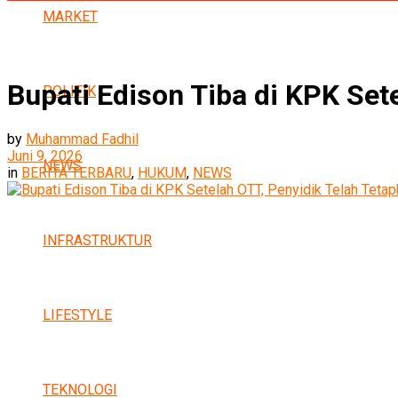
MARKET
Bupati Edison Tiba di KPK Set
POLITIK
by
Muhammad Fadhil
Juni 9, 2026
NEWS
in
BERITA TERBARU
,
HUKUM
,
NEWS
INFRASTRUKTUR
LIFESTYLE
TEKNOLOGI