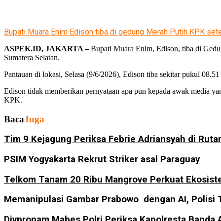
Bupati Muara Enim Edison tiba di gedung Merah Putih KPK sete
ASPEK.ID, JAKARTA –
Bupati Muara Enim, Edison, tiba di Gedun
Sumatera Selatan.
Pantauan di lokasi, Selasa (9/6/2026), Edison tiba sekitar pukul 0
Edison tidak memberikan pernyataan apa pun kepada awak media ya
KPK.
Baca
Juga
Tim 9 Kejagung Periksa Febrie Adriansyah di Rutan
PSIM Yogyakarta Rekrut Striker asal Paraguay
Telkom Tanam 20 Ribu Mangrove Perkuat Ekosiste
Memanipulasi Gambar Prabowo dengan AI, Polisi
Divpropam Mabes Polri Periksa Kapolresta Banda 