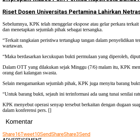
Riset Dosen Universitas Pertamina Lahirkan Netr
Sebelumnya, KPK telah menggelar ekspose atau gelar perkara terkai
dan menetapkan sejumlah pihak sebagai tersangka.
“Terkait rangkaian peristiwa tertangkap tangan dalam penyelidikan te
wartawan.
“Maka berdasarkan kecukupan bukti permulaan yang diperoleh, diputu
Dalam OTT yang dilakukan sejak Minggu (7/6) malam itu, KPK mengam
orang dari kalangan swasta.
Selain mengamankan sejumlah pihak, KPK juga menyita barang bukti b
“Untuk barang bukti, sejauh ini terinformasi ada uang tunai senilai rat
KPK menyebut operasi senyap tersebut berkaitan dengan dugaan suap 
dalam konferensi pers. []
Komentar
Share
16
Tweet
10
Send
Share
Share
3
Send