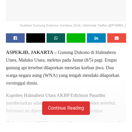
Ilustrasi Gunung Dukono meletus (Dok. Istimewa Twitter @PVMBG_)
ASPEK.ID, JAKARTA –
Gunung Dukono di Halmahera
Utara, Maluku Utara, meletus pada Jumat (8/5) pagi. Erupsi
gunung api tersebut dilaporkan menelan korban jiwa. Dua
warga negara asing (WNA) yang tengah mendaki dilaporkan
meninggal dunia.
Kapolres Halmahera Utara AKBP Erlichson Pasaribu
membenarkan adanya korban tewas dalam insiden tersebut.
Continue Reading
Informasi itu diperoleh dari laporan BPBD setempat.
“Informasi dari BPBD seperti itu (2 orang meninggal dunia),”
kata Erlichson saat dihubungi, Jumat (8/5).