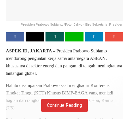
Presiden Prabowo Subianto/Foto: Cahyo - Biro Sekretariat Presiden
ASPEK.ID, JAKARTA –
Presiden Prabowo Subianto
mendorong penguatan kerja sama antarnegara ASEAN,
khususnya di sektor energi dan pangan, di tengah meningkatnya
tantangan global.
Hal itu disampaikan Prabowo saat menghadiri Konferensi
Tingkat Tinggi (KTT) Khusus BIMP-EAGA yang menjadi
bagian dari rangkaian KTT ASEAN ke-48 di Cebu, Kamis
Continue Reading
(7/5).
Dalam pidatonya, Prabowo menyampaikan apresiasi kepada
Presiden Filipina Ferdinand Marcos Jr. atas sambutan dan