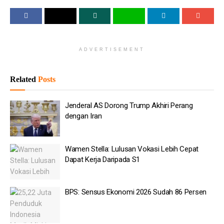
kepemimpinannya dalam forum tersebut. Ia menilai pertemuan
BIMP-EAGA berlangsung di tengah situasi global yang penuh
tantangan sehingga membutuhkan respons bersama yang lebih
kuat.
ADVERTISEMENT
Baca
Juga
Related
Posts
Jenderal AS Dorong Trump Akhiri Perang dengan Iran
Jenderal AS Dorong Trump Akhiri Perang
dengan Iran
Wamen Stella: Lulusan Vokasi Lebih Cepat Dapat Kerja
Daripada S1
BPS: Sensus Ekonomi 2026 Sudah 86 Persen
Wamen Stella: Lulusan Vokasi Lebih Cepat
Dapat Kerja Daripada S1
OJK: Dana Asing Masuk ke Pinjol Rp 17 Triliun
Nezar Patria: 3 Strategis Dosen Hadapi AI Generatif
BPS: Sensus Ekonomi 2026 Sudah 86 Persen
BI Ubah Uang Rusak jadi Medali