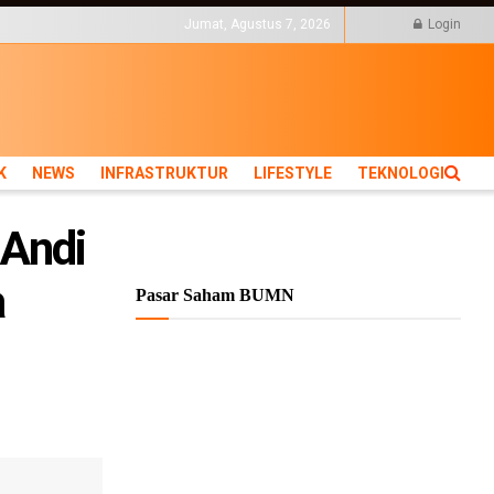
KTUR
LIFESTYLE
Jumat, Agustus 7, 2026
Login
K
NEWS
INFRASTRUKTUR
LIFESTYLE
TEKNOLOGI
 Andi
a
Pasar Saham BUMN