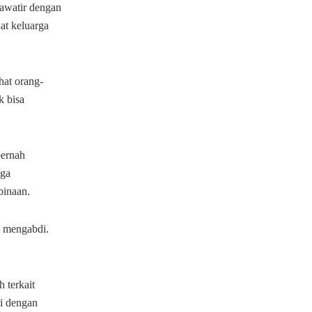
awatir dengan
t keluarga
hat orang-
k bisa
pernah
aga
binaan.
n mengabdi.
 terkait
si dengan