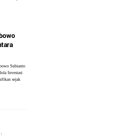
abowo
tara
bowo Subianto
la Investasi
ifikan sejak
NT