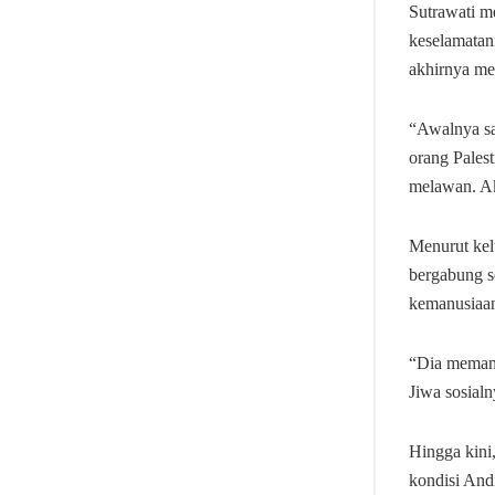
Sutrawati m
keselamatan
akhirnya mer
“Awalnya say
orang Palest
melawan. Ak
Menurut kel
bergabung s
kemanusiaan
“Dia memang 
Jiwa sosialn
Hingga kini
kondisi And