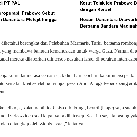
di PT PAL
Korut Tolak Ide Prabowo B
dengan Korsel
roperasi, Prabowo Sebut
 Danantara Melejit hingga
Rosan: Danantara Ditawark
Bersama Bandara Madina
diketahui berangkat dari Pelabuhan Marmaris, Turki, bersama rombon
al yang membawa bantuan kemanusiaan untuk warga Gaza. Namun di t
kapal mereka dilaporkan diintersep pasukan Israel di perairan internasio
ngaku mulai merasa cemas sejak dini hari sebelum kabar intersepsi kap
tu semakin kuat setelah ia teringat pesan Andi Angga kepada sang adi
an.
ke adiknya, kalau nanti tidak bisa dihubungi, berarti (Hape) saya sudah
ncul video-video soal kapal yang diintersep. Saat itu saya langsung yak
udah ditangkap oleh Zionis Israel,” katanya.