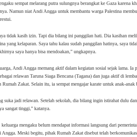
engaku sempat melarang putra sulungnya berangkat ke Gaza karena kh
nya. Namun niat Andi Angga untuk membantu warga Palestina membua
estui.
a tidak kasih izin. Tapi dia bilang ini panggilan hati. Dia kasihan meli
ina yang kelaparan. Saya tahu kalau sudah panggilan hatinya, saya tida
hirnya saya hanya bisa mendoakan,” ungkapnya.
uarga, Andi Angga memang aktif dalam kegiatan sosial sejak lama. Ia 
ebagai relawan Taruna Siaga Bencana (Tagana) dan juga aktif di lemb
 Rumah Zakat. Selain itu, ia sempat mengajar karate untuk anak-anak 
suka jadi relawan. Setelah sekolah, dia bilang ingin istirahat dulu da
ya sangat tinggi,” katanya.
, keluarga mengaku belum mendapat informasi langsung dari pemerintah
i Angga. Meski begitu, pihak Rumah Zakat disebut telah berkomunika