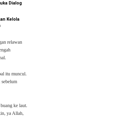
uka Dialog
an Kelola
h
gan relawan
engah
nal.
al itu muncul.
k sebelum
 buang ke laut.
in, ya Allah,