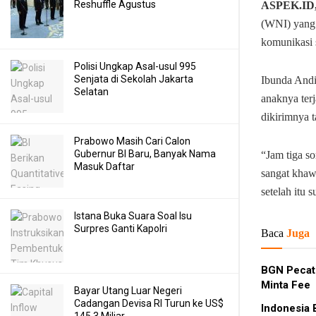
Reshuffle Agustus
ASPEK.ID
(WNI) yang 
komunikasi s
Polisi Ungkap Asal-usul 995
Senjata di Sekolah Jakarta
Ibunda Andi
Selatan
anaknya ter
dikirimnya t
Prabowo Masih Cari Calon
Gubernur BI Baru, Banyak Nama
“Jam tiga s
Masuk Daftar
sangat khawa
setelah itu 
Istana Buka Suara Soal Isu
Surpres Ganti Kapolri
Baca
Juga
BGN Pecat
Minta Fee
Bayar Utang Luar Negeri
Cadangan Devisa RI Turun ke US$
Indonesia 