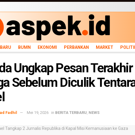
ARU
BUMN
EKONOMI
PERBANKAN
MARKET
POLITIK
NEWS
INFRASTRU
RBARU
BUMN
EKONOMI
PERBANKAN
MARKET
POLITI
da Ungkap Pesan Terakhir
a Sebelum Diculik Tentar
l
d Fadhil
Mei 19, 2026
in
BERITA TERBARU
,
NEWS