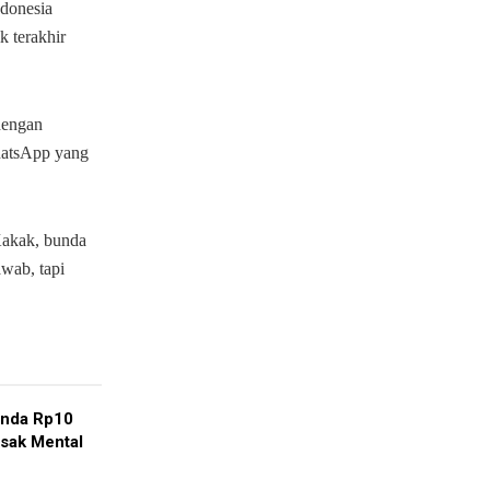
donesia
k terakhir
dengan
WhatsApp yang
‘Kakak, bunda
awab, tapi
enda Rp10
usak Mental