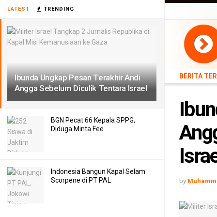
BERITA TERB
LATEST
TRENDING
TEKNOLOGI
BERITA TE
Ibunda Ungkap Pesan Terakhir Andi
Angga Sebelum Diculik Tentara Israel
Ibun
BGN Pecat 66 Kepala SPPG,
Angg
Diduga Minta Fee
Israe
Indonesia Bangun Kapal Selam
Scorpene di PT PAL
by
Muhamma