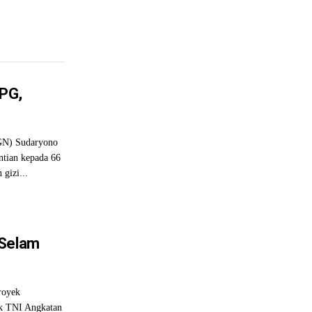
PG,
BGN) Sudaryono
tian kepada 66
gizi...
 Selam
royek
k TNI Angkatan