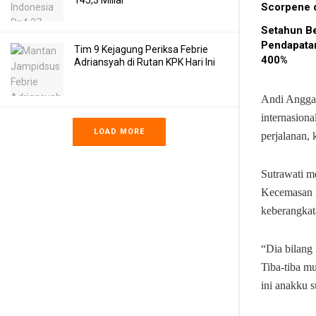
145,3 Miliar
Scorpene 
Setahun Be
Pendapatan
Tim 9 Kejagung Periksa Febrie
400%
Adriansyah di Rutan KPK Hari Ini
Andi Angga 
internasion
LOAD MORE
perjalanan, 
Sutrawati me
Kecemasan i
keberangkat
“Dia bilang 
Tiba-tiba mu
ini anakku s