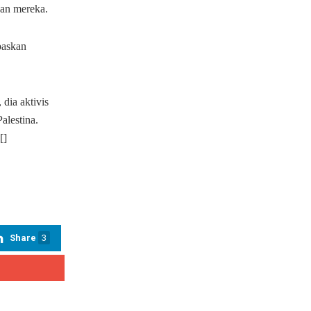
wan mereka.
baskan
dia aktivis
alestina.
[]
Share
3