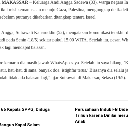
, MAKASSAR –
Keluarga Andi Angga Sadewa (33), warga negara In
ikut misi kemanusiaan menuju Gaza, Palestina, mengungkap detik-deti
ebelum putranya dikabarkan ditangkap tentara Israel.
 Angga, Sutrawati Kaharuddin (52), mengatakan komunikasi terakhir 
jadi pada Senin (18/5) sekitar pukul 15.00 WITA. Setelah itu, pesan 
ak lagi mendapat balasan.
ore kemarin dia masih jawab WhatsApp saya. Setelah itu saya bilang, 
tir, hati-hati di sana, banyak doa, istighfar terus.’ Biasanya dia selalu j
sudah tidak ada balasan lagi,” ujar Sutrawati di Makassar, Selasa (19/5).
 66 Kepala SPPG, Diduga
Perusahaan Induk FB Did
Triliun karena Dinilai mer
Anak
Bangun Kapal Selam