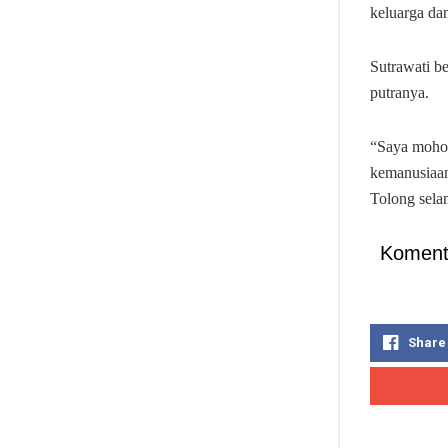
keluarga da
Sutrawati b
putranya.
“Saya mohon
kemanusiaan
Tolong selam
Koment
Share