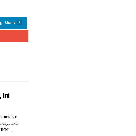
Share
2
 Ini
Perumahan
menyatakan
(IKN)...