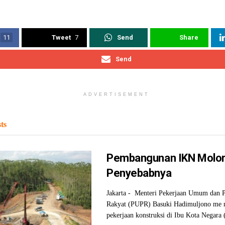
11
Tweet
7
Send
Share
Send
ADVERTISEMENT
ts
Pembangunan IKN Molor,
Penyebabnya
Jakarta - Menteri Pekerjaan Umum dan 
Rakyat (PUPR) Basuki Hadimuljono me 
pekerjaan konstruksi di Ibu Kota Negara 