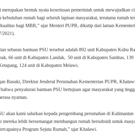
i merupakan bentuk nyata keseriusan pemerintah untuk mewujudkan cit
a kebutuhan rumah bagi seluruh lapisan masyarakat, terutama rumah te
rkualitas bagi MBR,” ujar Menteri PUPR, dikutip dari laman Kemente
7/2021).
ian sebaran bantuan PSU tersebut adalah 892 unit Kabupaten Kubu Ray
nak, 66 unit di Kabupaten Landak, 50 unit di Kabupaten Sambas, 139 u
etapang, 124 unit di Kabupaten Melawi.
gan Basuki, Direktur Jenderal Perumahan Kementerian PUPR, Khalaw
bahwa penyaluran bantuan PSU bertujuan agar masyarakat yang tingg
merasa nyaman.
U akan kami salurkan kepada pengembang perumahan di Kalimantan B
ar mereka lebih bersemangat membangun rumah bersubsidi untuk masya
ercapainya Program Sejuta Rumah,” ujar Khalawi.