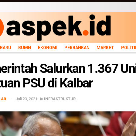
ARU
BUMN
EKONOMI
PERBANKAN
MARKET
POLITIK
NEWS
INFRASTRU
RBARU
BUMN
EKONOMI
PERBANKAN
MARKET
POLITI
rintah Salurkan 1.367 Un
uan PSU di Kalbar
Ali
Juli 23, 2021
in
INFRASTRUKTUR