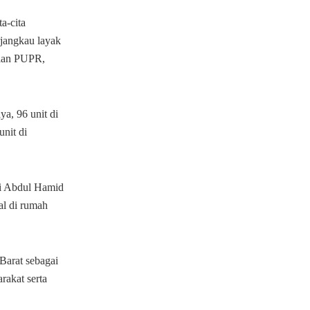
a-cita
rjangkau layak
rian PUPR,
a, 96 unit di
nit di
i Abdul Hamid
al di rumah
arat sebagai
rakat serta