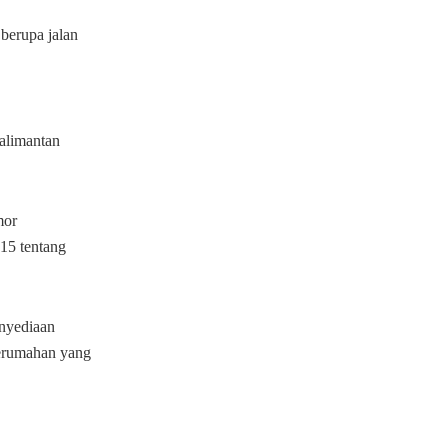
berupa jalan
alimantan
mor
15 tentang
nyediaan
perumahan yang