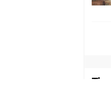
Tim 
Adri
by
Muhamma