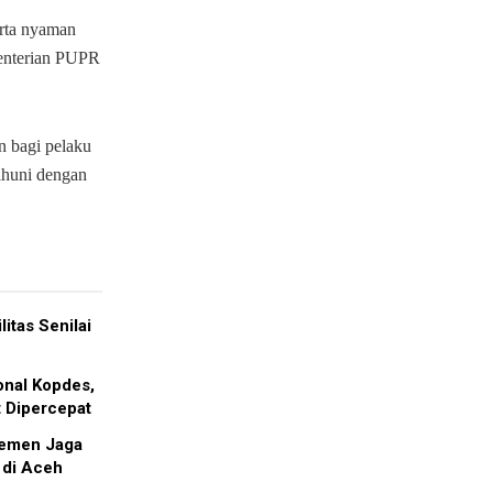
erta nyaman
enterian PUPR
 bagi pelaku
huni dengan
itas Senilai
onal Kopdes,
 Dipercepat
Semen Jaga
 di Aceh