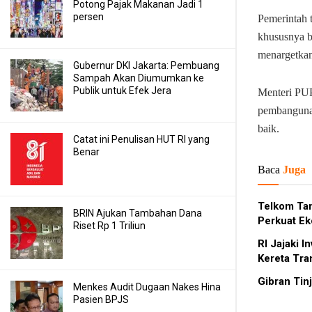
Potong Pajak Makanan Jadi 1
persen
Pemerintah 
khususnya b
menargetkan
Gubernur DKI Jakarta: Pembuang
Sampah Akan Diumumkan ke
Publik untuk Efek Jera
Menteri PUP
pembanguna
baik.
Catat ini Penulisan HUT RI yang
Benar
Baca
Juga
Telkom Ta
BRIN Ajukan Tambahan Dana
Perkuat Ek
Riset Rp 1 Triliun
RI Jajaki 
Kereta Tra
Gibran Ti
Menkes Audit Dugaan Nakes Hina
Pasien BPJS