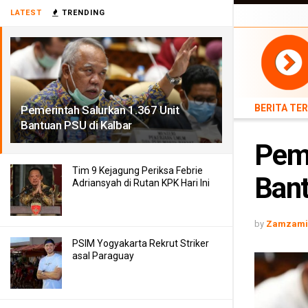
BERITA TERB
LATEST
TRENDING
TEKNOLOGI
BERITA TE
Pemerintah Salurkan 1.367 Unit
Bantuan PSU di Kalbar
Peme
Tim 9 Kejagung Periksa Febrie
Bant
Adriansyah di Rutan KPK Hari Ini
by
Zamzami 
PSIM Yogyakarta Rekrut Striker
asal Paraguay