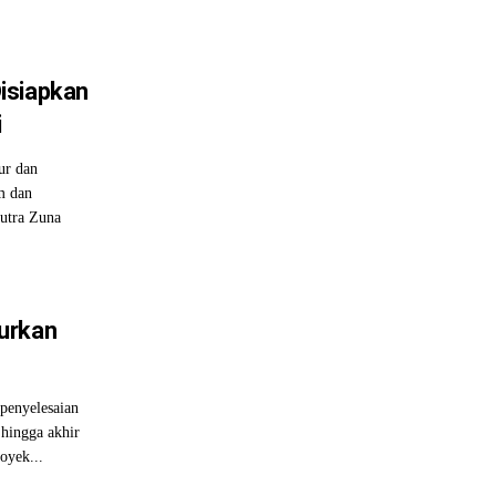
isiapkan
i
ur dan
m dan
utra Zuna
urkan
penyelesaian
 hingga akhir
oyek...