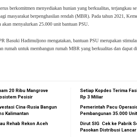
terus berkomitmen menyediakan hunian yang berkualitas, terjangkau s
agi masyarakat berpenghasilan rendah (MBR). Pada tahun 2021, Kem
 akan menyalurkan 25.000 unit bantuan PSU.
R Basuki Hadimuljono mengatakan, bantuan PSU merupakan stimulan
n rumah untuk membangun rumah MBR yang berkualitas dan dapat di
nam 20 Ribu Mangrove
Setiap Kopdes Terima Fasil
osistem Pesisir
Rp 3 Miliar
Investasi Cina-Rusia Bangun
Pemerintah Pacu Operasi
ns Kalimantan
Pembangunan 35.000 Unit
njau Rehab Rekon Aceh
Dirut SIG Cek ke Pabrik 
Pasokan Distribusi Lancar