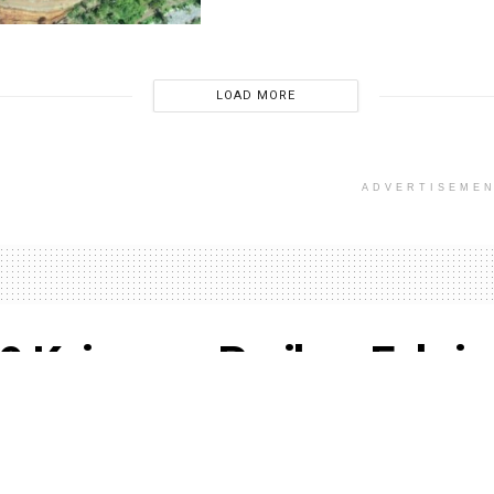
LOAD MORE
ADVERTISEME
9 Kejagung Periksa Febrie
ansyah di Rutan KPK Hari I
d Fadhil
Agustus 7, 2026
in
BERITA TERBARU
,
HUKUM
,
NEWS