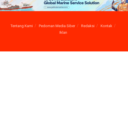
Tentang Kami
Pedoman Media Siber
Redaksi
Kontak
Iklan