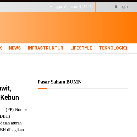
KTUR
LIFESTYLE
Minggu, Agustus 9, 2026
Login
K
NEWS
INFRASTRUKTUR
LIFESTYLE
TEKNOLOGI
Pasar Saham BUMN
wit,
 Kebun
ntah (PP) Nomor
 (DBH)
ndasan aturan
DBH dibagikan