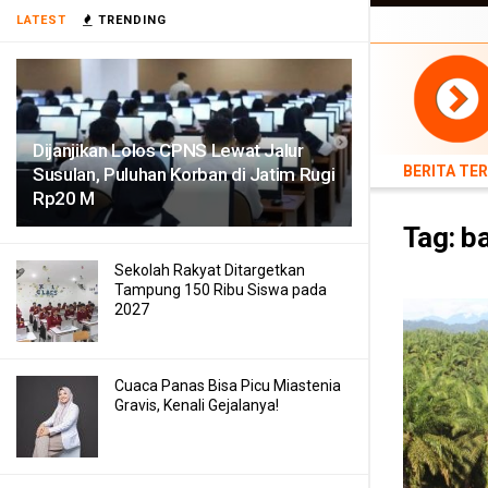
BERITA TERB
LATEST
TRENDING
TEKNOLOGI
Dijanjikan Lolos CPNS Lewat Jalur
BERITA TE
Susulan, Puluhan Korban di Jatim Rugi
Rp20 M
Tag:
ba
Sekolah Rakyat Ditargetkan
Tampung 150 Ribu Siswa pada
2027
Cuaca Panas Bisa Picu Miastenia
Gravis, Kenali Gejalanya!