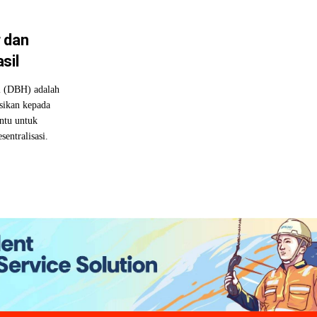
 dan
sil
 (DBH) adalah
sikan kepada
entu untuk
entralisasi.