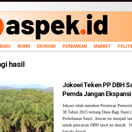
ARU
BUMN
EKONOMI
PERBANKAN
MARKET
POLITIK
NEWS
INFRASTRU
RBARU
BUMN
EKONOMI
PERBANKAN
MARKET
POLITI
gi hasil
Jokowi Teken PP DBH Sa
Pemda Jangan Ekspansi
Jokowi telah meneken Peraturan Pemeri
38 Tahun 2023 tentang Dana Bagi Hasil
Perkebunan Sawit. Aturan itu menjadi la
untuk pencairan DBH sawit ke daerah. 
kepada daerah ...