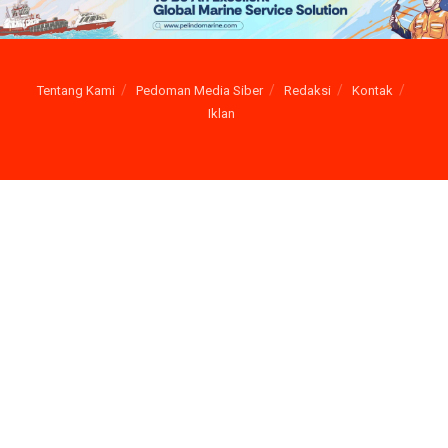
Tentang Kami
Pedoman Media Siber
Redaksi
Kontak
Iklan